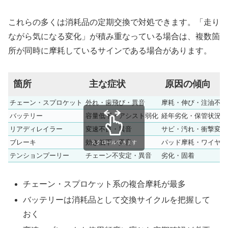
これらの多くは消耗品の定期交換で対処できます。「走り
ながら気になる変化」が積み重なっている場合は、複数箇
所が同時に摩耗しているサインである場合があります。
箇所
主な症状
原因の傾向
チェーン・スプロケット
外れ・歯飛び・異音
摩耗・伸び・注油不足
バッテリー
容量低下・アシスト弱化
経年劣化・保管状況
リアディレイラー
変速不良・異音
サビ・汚れ・衝撃変形
ブレーキ
効き低下・異音
パッド摩耗・ワイヤー
スクロールできます
テンションプーリー
チェーン不安定・異音
劣化・固着
チェーン・スプロケット系の複合摩耗が最多
バッテリーは消耗品として交換サイクルを把握して
おく