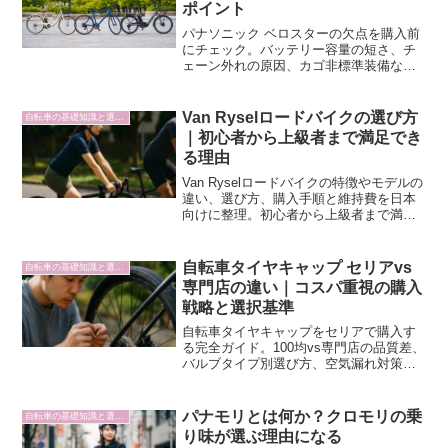
ポイント
パナソニック ベロスターの欠点を購入前
にチェック。バッテリー容量の短さ、チ
ェーン外れの原因、カゴ非標準装備な
ど、実際の口コミから見えてくる注意点
を整理しました。
Van Ryselロードバイクの選び方
自転車の基礎知識と選び方
｜初心者から上級者まで満足でき
る理由
Van Ryselロードバイクの特徴やモデルの
違い、選び方、購入手順と維持費を日本
向けに整理。初心者から上級者まで満足
できる判断基準をやさしく解説します。
自転車タイヤキャップ セリアvs
自転車の基礎知識と選び方
専門店の違い｜コスパ重視の購入
戦略と選択基準
自転車タイヤキャップをセリアで購入す
る完全ガイド。100均vs専門店の品質差、
バルブタイプ別選び方、空気漏れ対策ま
で詳しく解説。コスパ重視の購入戦略で
車なし生活を快適に。
パナモリとは何か？クロモリの乗
自転車の基礎知識と選び方
り味が選ぶ理由になる