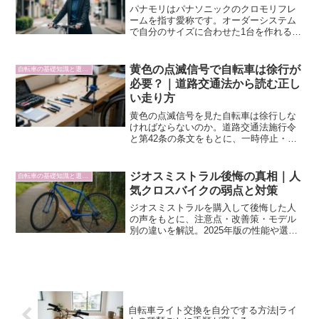
パナモリはパナソニックのクロモリフレ
ームを指す愛称です。オーダーシステム
で自分のサイズに合わせた1台を作れる理
由や、乗り心地・価格・注文の流れをま
とめました。
黄色の点滅信号で自転車は徐行が
自転車の基礎知識と選び方
必要？｜道路交通法から読む正し
い走り方
黄色の点滅信号を見た自転車は徐行しな
ければならないのか。道路交通法施行令
と第42条の条文をもとに、一時停止・徐
行・注意進行の違いを整理します。信号
無視になるケース、赤点滅との違い、青
切符制度との関係まで、通勤・日常走行
ジオスミストラル後悔の真相｜人
自転車の基礎知識と選び方
に役立つ知識をわかりやすくまとめまし
気クロスバイクの弱点と対策
た。
ジオスミストラルを購入して後悔した人
の声をもとに、注意点・改善策・モデル
別の違いを解説。2025年版の性能や選び
方のコツも紹介します。
自転車ライト交換を自分でする方法|ライ