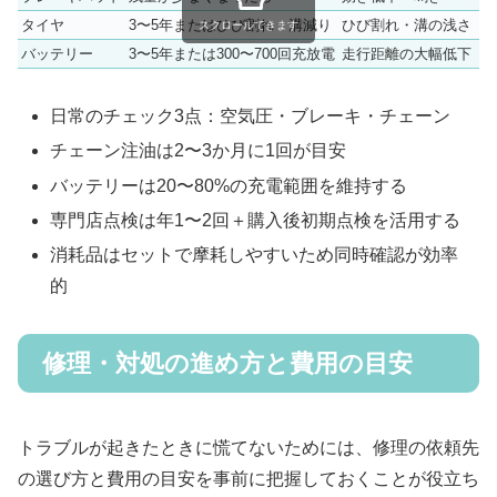
タイヤ
3〜5年またはひび割れ・溝減り
ひび割れ・溝の浅さ
スクロールできます
バッテリー
3〜5年または300〜700回充放電
走行距離の大幅低下
日常のチェック3点：空気圧・ブレーキ・チェーン
チェーン注油は2〜3か月に1回が目安
バッテリーは20〜80%の充電範囲を維持する
専門店点検は年1〜2回＋購入後初期点検を活用する
消耗品はセットで摩耗しやすいため同時確認が効率
的
修理・対処の進め方と費用の目安
トラブルが起きたときに慌てないためには、修理の依頼先
の選び方と費用の目安を事前に把握しておくことが役立ち