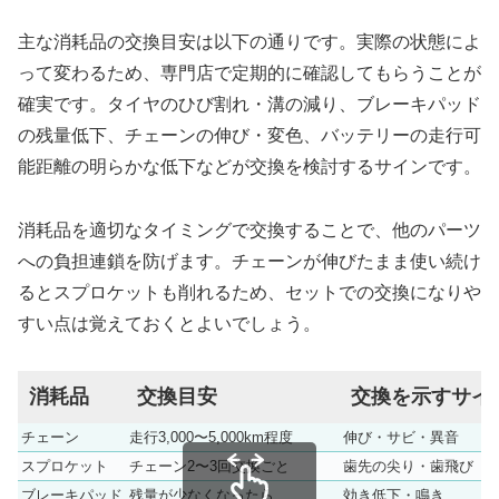
主な消耗品の交換目安は以下の通りです。実際の状態によ
って変わるため、専門店で定期的に確認してもらうことが
確実です。タイヤのひび割れ・溝の減り、ブレーキパッド
の残量低下、チェーンの伸び・変色、バッテリーの走行可
能距離の明らかな低下などが交換を検討するサインです。
消耗品を適切なタイミングで交換することで、他のパーツ
への負担連鎖を防げます。チェーンが伸びたまま使い続け
るとスプロケットも削れるため、セットでの交換になりや
すい点は覚えておくとよいでしょう。
消耗品
交換目安
交換を示すサイ
チェーン
走行3,000〜5,000km程度
伸び・サビ・異音
スプロケット
チェーン2〜3回交換ごと
歯先の尖り・歯飛び
ブレーキパッド
残量が少なくなったら
効き低下・鳴き