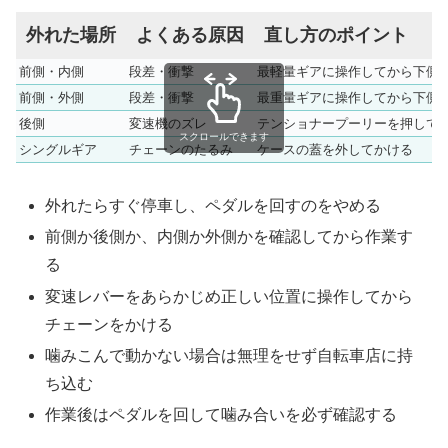
外れた場所
よくある原因
直し方のポイント
前側・内側
段差・衝撃
最軽量ギアに操作してから下側
前側・外側
段差・衝撃
最重量ギアに操作してから下側
後側
変速機のズレ
テンショナープーリーを押して
スクロールできます
シングルギア
チェーンのたるみ
ケースの蓋を外してかける
外れたらすぐ停車し、ペダルを回すのをやめる
前側か後側か、内側か外側かを確認してから作業す
る
変速レバーをあらかじめ正しい位置に操作してから
チェーンをかける
噛みこんで動かない場合は無理をせず自転車店に持
ち込む
作業後はペダルを回して噛み合いを必ず確認する