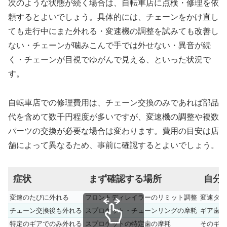
次のような状態が続く場合は、自転車店に点検・修理を依
頼するとよいでしょう。具体的には、チェーンをかけ直し
ても走行中にまた外れる・変速機の調整を試みても改善し
ない・チェーンが噛みこんで手では外せない・異音が続
く・チェーンが目視でゆがんで見える、といった状況で
す。
自転車店での修理費用は、チェーン交換のみであれば部品
代を含めて数千円程度が多いですが、変速機の調整や複数
パーツの交換が必要な場合は変わります。費用の目安は店
舗によって異なるため、事前に確認するとよいでしょう。
症状
まず確認する場所
自分
変速のたびに外れる
フロントディレイラーのリミット調整
変速タイ
チェーン交換後も外れる
スプロケット・チェーンリングの摩耗
ギア歯先
特定のギアでのみ外れる
スプロケットの特定歯の摩耗
そのギア