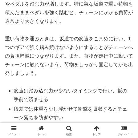
やペダルを踏む力が増します。特に急な坂道で重い荷物を
積んだままペダルを強く踏むと、チェーンにかかる負荷が
通常より大きくなります。
重い荷物を運ぶときは、坂道での変速をこまめに行い、1
つのギアで強く踏み続けないようにすることがチェーンへ
の負担軽減につながります。また、荷物が走行中に動いて
チェーンに触れないよう、荷物をしっかり固定してから出
発しましょう。
変速は踏み込む力が少ないタイミングで行い、坂の
手前で済ませる
段差では体重を少し浮かせて衝撃を吸収するとチェ
ーン落ちを防ぎやすい
停止中の変速は外装変速の自転車では避ける
メニュー
ホーム
検索
トップ
サイドバー
重い荷物を積んだときはこまめな変速でチェーンへ