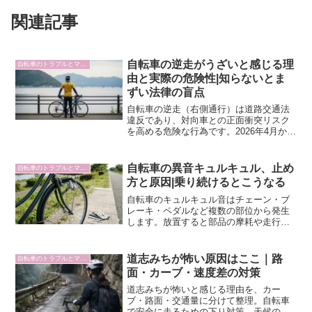
関連記事
自転車の逆走がうざいと感じる理
自転車のトラブルとマナー
由と実際の危険性|知らないとま
ずい法律の盲点
自転車の逆走（右側通行）は道路交通法
違反であり、対向車との正面衝突リスク
を高める危険な行為です。2026年4月から
青切符制度が導入され、反則金6,000円の
対象となりました。危険な理由と正しい
対処法を整理します。
自転車の異音キュルキュル、止め
自転車のトラブルとマナー
方と原因|乗り続けるとこうなる
自転車のキュルキュル音はチェーン・ブ
レーキ・ペダルなど複数の部位から発生
します。放置すると部品の摩耗や走行事
故につながるため、部位別の原因と正し
い対処法を整理しました。
道志みちが怖い原因はここ｜路
自転車のトラブルとマナー
面・カーブ・速度差の対策
道志みちが怖いと感じる理由を、カー
ブ・路面・交通量に分けて整理。自転車
で安全に走るための下り対策、天候の備