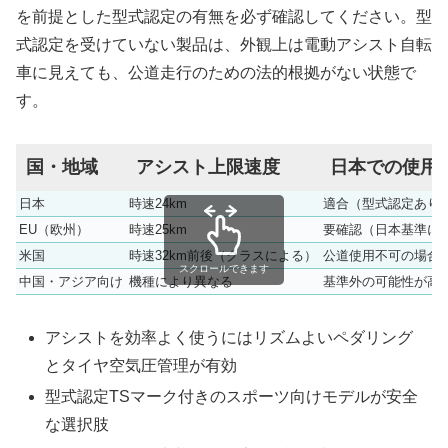
を前提とした型式認定の有無を必ず確認してください。型
式認定を受けていない製品は、外観上は電動アシスト自転
車に見えても、公道走行のための法的根拠がない状態で
す。
国・地域
アシスト上限速度
日本での使用
日本
時速24km
適合（型式認定あり
EU（欧州）
時速25km
要確認（日本基準に
米国
時速32km前後（クラスによる）
公道使用不可の場合
スクロールできます
中国・アジア向け
機種により異なる
基準外の可能性が高
アシストを効率よく使うにはリズムよいペダリング
とタイヤ空気圧管理が有効
型式認定TSマーク付きのスポーツ向けモデルが安全
な選択肢