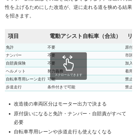
性を上げるためにした改造が、逆に走れる道を狭める結果
を招きます。
項目
電動アシスト自転車（合法）
リ
免許
不要
原付免
ナンバー
不要
市区町
自賠責保険
不要
加入義
ヘルメット
努力義務
着用義
スクロールできます
自転車専用レーン走行
可能
禁止
歩道走行
条件付きで可能
禁止
改造後の車両区分はモーター出力で決まる
原付扱いになると免許・ナンバー・自賠責がすべて
必要
自転車専用レーンや歩道走行も使えなくなる