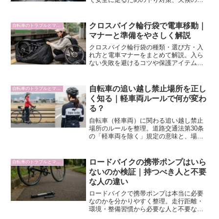
え、休憩計画とマナーまで初心者向けに
解説します。
クロスバイク輪行袋で電車移動｜
自転車のトラブルとマナー
マナーと準備をやさしく解説
クロスバイク輪行袋の種類・選び方・入
れ方と電車マナーをまとめて解説。入ら
ない失敗を避けるコツや保護アイテムも
紹介し、初めてでも不安を減らします。
自転車の追い越し禁止場所を正し
自転車のトラブルとマナー
く知る｜軽車両ルールで何が変わ
る？
自転車（軽車両）に関わる追い越し禁止
場所のルールを整理。道路交通法第30条
の「軽車両を除く」規定の意味と、場所
ごとに何が禁止されるかを分かりやすく
解説します。
ロードバイクの携帯ポンプはいら
自転車のトラブルとマナー
ないのか検証｜持つべき人と不要
な人の違い
ロードバイクで携帯ポンプは本当に必要
なのかを分かりやすく整理。走行距離・
環境・整備習慣から必要な人と不要な人
の違いを丁寧に解説します。