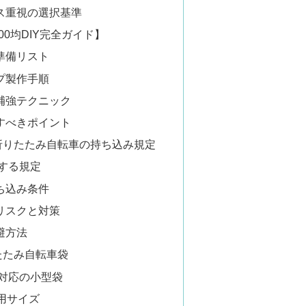
ス重視の選択基準
0均DIY完全ガイド】
準備リスト
プ製作手順
補強テクニック
すべきポイント
折りたたみ自転車の持ち込み規定
する規定
ち込み条件
リスクと対策
避方法
たたみ自転車袋
チ対応の小型袋
用サイズ