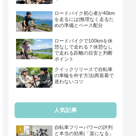
ロードバイク初心者が40km
を走るには|無理なく走るた
めの準備とペース配分
ロードバイクで100kmを休
憩なしで走れる？休憩なし
で走れる距離の目安と判断
ポイント
クイックリリースで自転車
の車輪を外す方法|再装着で
迷わないコツ
人気記事
自転車フリーパワーの評判
と本当の効果|「楽になる」