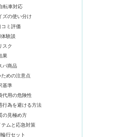
自転車対応
イズの使い分け
口コミ評価
用体験談
リスク
結果
スパ商品
いための注意点
択基準
袋代用の危険性
惑行為を避ける方法
質の見極め方
イテムと応急対策
用輪行セット