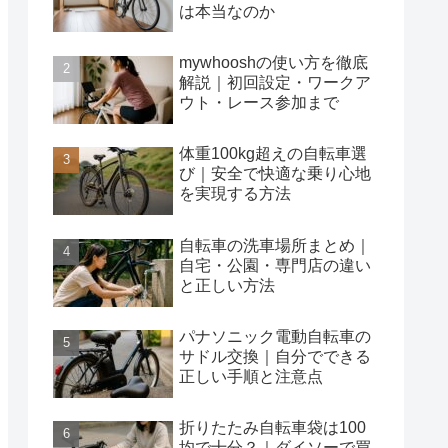
は本当なのか
mywhooshの使い方を徹底
解説｜初回設定・ワークア
ウト・レース参加まで
体重100kg超えの自転車選
び｜安全で快適な乗り心地
を実現する方法
自転車の洗車場所まとめ｜
自宅・公園・専門店の違い
と正しい方法
パナソニック電動自転車の
サドル交換｜自分でできる
正しい手順と注意点
折りたたみ自転車袋は100
均で十分？｜ダイソーで買