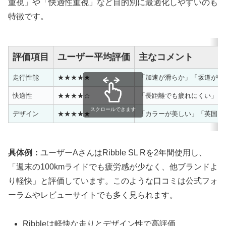
重視」や「快適性重視」など目的別に最適化しやすいのも
特徴です。
評価項目
ユーザー平均評価
主なコメント
走行性能
★★★★★
「加速が滑らか」「坂道が軽
快適性
★★★★☆
「長距離でも疲れにくい」
スクロールできます
デザイン
★★★★★
「カラーが美しい」「英国ら
具体例：
ユーザーAさんはRibble SL Rを2年間使用し、
「週末の100kmライドでも疲労感が少なく、他ブランドよ
り軽快」と評価しています。このような口コミは公式フォ
ーラムやレビューサイトでも多く見られます。
Ribbleは軽快な走りとデザイン性で高評価