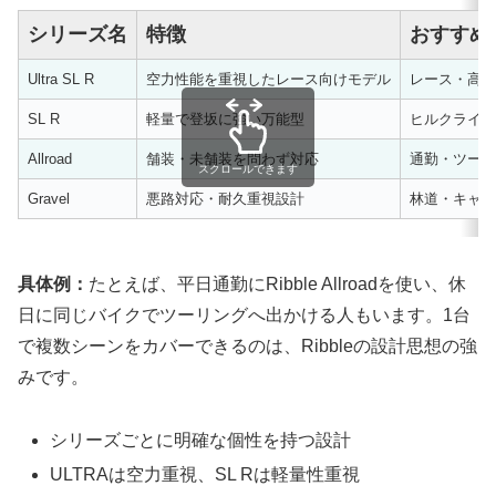
シリーズ名
特徴
おすすめ
Ultra SL R
空力性能を重視したレース向けモデル
レース・高速
SL R
軽量で登坂に強い万能型
ヒルクライム
Allroad
舗装・未舗装を問わず対応
通勤・ツーリ
スクロールできます
Gravel
悪路対応・耐久重視設計
林道・キャン
具体例：
たとえば、平日通勤にRibble Allroadを使い、休
日に同じバイクでツーリングへ出かける人もいます。1台
で複数シーンをカバーできるのは、Ribbleの設計思想の強
みです。
シリーズごとに明確な個性を持つ設計
ULTRAは空力重視、SL Rは軽量性重視