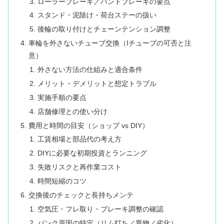
ローラーブレーキ／バンドブレーキの要点
スタンド・泥除け・荷台ステーの扱い
後輪の取り付けとチェーンテンション調整
車輪を外さないチューブ交換（Iチューブの可否と注
意）
外さない方法の仕組みと適合条件
メリット・デメリットと想定トラブル
実施手順の要点
店舗修理との使い分け
費用と時間の目安（ショップ vs DIY）
工賃相場と部品代の考え方
DIYに必要な初期投資とランニング
失敗リスクと再作業コスト
時間短縮のコツ
交換後のチェックと長持ちメンテ
空気圧・フレ取り・ブレーキ調整の確認
パンク原因の特定（リム打ち／異物／劣化）