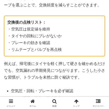
ーブを選ぶことで、交換頻度を減らすことができます。
交換後の点検リスト：
・空気圧は規定値を維持
・タイヤの回転にブレがないか
・ブレーキの効きを確認
・リムテープとバルブを再点検
例えば、帰宅後にタイヤを軽く押して硬さを確かめるだけ
でも、空気漏れの早期発見につながります。こうした小さ
な習慣が、トラブルを未然に防ぐ秘訣です。
空気圧・回転・ブレーキを必ず確認
パンク原因を特定し再発防止
リムテープとバルブの点検を忘れずに
メニュー
ホーム
検索
トップ
サイドバー