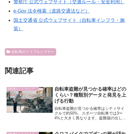
警察庁 公式ウェブサイト（交通ルール・安全利用）
e-Gov 法令検索（道路交通法など）
国土交通省 公式ウェブサイト（自転車インフラ・施
策）
自転車のトラブルとマナー
関連記事
自転車盗難が見つかる確率はどの
自転車のトラブルとマナー
くらい？種類別データと発見を上
げる行動
自転車盗難が見つかる確率はシティサイ
クルで約50%、スポーツ自転車では3〜
4%と大きく異なります。盗難届の出し
方・防犯登録の役割・GPSトラッカーの
活用まで、取り戻すための行動を整理し
ました。
クロスバイクでズボンの裾が汚れ
自転車のトラブルとマナー