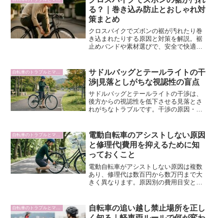
る？｜巻き込み防止とおしゃれ対
策まとめ
クロスバイクでズボンの裾が汚れたり巻
き込まれたりする原因と対策を解説。裾
止めバンドや素材選びで、安全で快適な
通勤を実現します。
サドルバッグとテールライトの干
自転車のトラブルとマナー
渉|見落としがちな視認性の盲点
サドルバッグとテールライトの干渉は、
後方からの視認性を低下させる見落とさ
れがちなトラブルです。干渉の原因・取
り付け位置の選び方・解決策を整理しま
した。
電動自転車のアシストしない原因
自転車のトラブルとマナー
と修理代|費用を抑えるために知
っておくこと
電動自転車がアシストしない原因は複数
あり、修理代は数百円から数万円まで大
きく異なります。原因別の費用目安と、
専門店への依頼前に自分でできる確認手
順を整理しました。
自転車の追い越し禁止場所を正し
自転車のトラブルとマナー
く知る｜軽車両ルールで何が変わ