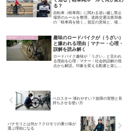
る？
自転車（軽車両）に関わる追い越し禁止
場所のルールを整理。道路交通法第30条
の「軽車両を除く」規定の意味と、場所
ごとに何が禁止されるかを分かりやすく
解説します。
趣味のロードバイクが（うざい）
自転車のトラブルとマナー
と嫌われる理由｜マナー・心理・
誤解を読み解く
ロードバイク趣味が「うざい」と言われ
る理由を心理・マナー・社会的誤解の視
点から解説。印象を変える配慮と楽しみ
方を紹介します。
ベロスター 壊れやすい？故障の実態と長
持ちさせる使い方
パナモリとは何か？クロモリの乗り味が
選ぶ理由になる