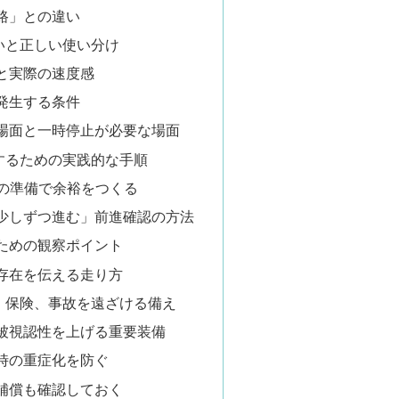
路」との違い
いと正しい使い分け
と実際の速度感
発生する条件
場面と一時停止が必要な場面
するための実践的な手順
らの準備で余裕をつくる
少しずつ進む」前進確認の方法
ための観察ポイント
存在を伝える走り方
・保険、事故を遠ざける備え
被視認性を上げる重要装備
時の重症化を防ぐ
補償も確認しておく