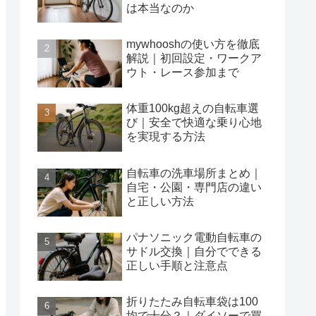
は本当なのか
mywhooshの使い方を徹底
解説｜初回設定・ワークア
ウト・レース参加まで
体重100kg超えの自転車選
び｜安全で快適な乗り心地
を実現する方法
自転車の洗車場所まとめ｜
自宅・公園・専門店の違い
と正しい方法
パナソニック電動自転車の
サドル交換｜自分でできる
正しい手順と注意点
折りたたみ自転車袋は100
均で十分？｜ダイソーで買