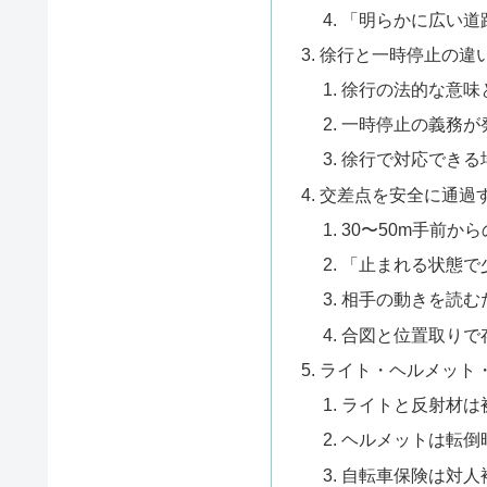
「明らかに広い道
徐行と一時停止の違
徐行の法的な意味
一時停止の義務が
徐行で対応できる
交差点を安全に通過
30〜50m手前か
「止まれる状態で
相手の動きを読む
合図と位置取りで
ライト・ヘルメット
ライトと反射材は
ヘルメットは転倒
自転車保険は対人