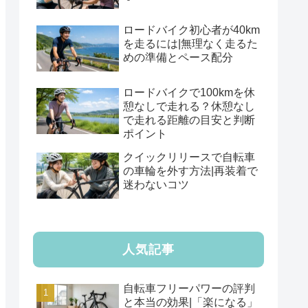
ロードバイク初心者が40km
を走るには|無理なく走るた
めの準備とペース配分
ロードバイクで100kmを休
憩なしで走れる？休憩なし
で走れる距離の目安と判断
ポイント
クイックリリースで自転車
の車輪を外す方法|再装着で
迷わないコツ
人気記事
自転車フリーパワーの評判
と本当の効果|「楽になる」