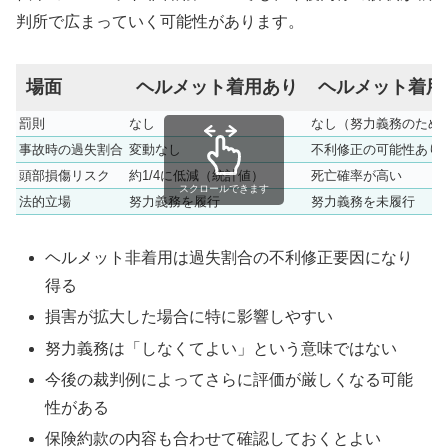
判所で広まっていく可能性があります。
場面
ヘルメット着用あり
ヘルメット着用
罰則
なし
なし（努力義務のため
事故時の過失割合
変動なし
不利修正の可能性あり
頭部損傷リスク
約1/4に低減（統計値）
死亡確率が高い
スクロールできます
法的立場
努力義務を履行
努力義務を未履行
ヘルメット非着用は過失割合の不利修正要因になり
得る
損害が拡大した場合に特に影響しやすい
努力義務は「しなくてよい」という意味ではない
今後の裁判例によってさらに評価が厳しくなる可能
性がある
保険約款の内容も合わせて確認しておくとよい