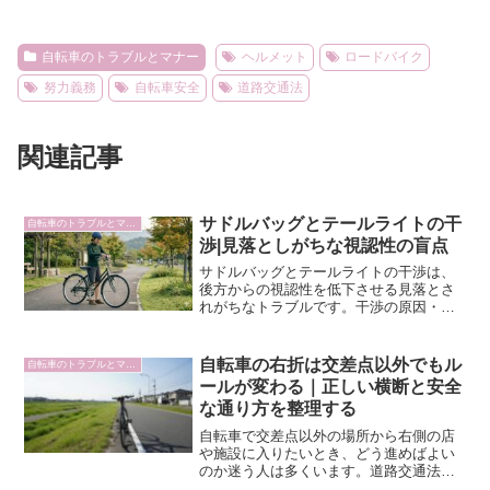
自転車のトラブルとマナー
ヘルメット
ロードバイク
努力義務
自転車安全
道路交通法
関連記事
サドルバッグとテールライトの干
自転車のトラブルとマナー
渉|見落としがちな視認性の盲点
サドルバッグとテールライトの干渉は、
後方からの視認性を低下させる見落とさ
れがちなトラブルです。干渉の原因・取
り付け位置の選び方・解決策を整理しま
した。
自転車の右折は交差点以外でもル
自転車のトラブルとマナー
ールが変わる｜正しい横断と安全
な通り方を整理する
自転車で交差点以外の場所から右側の店
や施設に入りたいとき、どう進めばよい
のか迷う人は多くいます。道路交通法上
の「横断」の扱いや、車道左端からの安