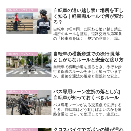
全な進入手順、歩道や横断歩道を使う方
法まで、交差点以外での右折に関するル
自転車の追い越し禁止場所を正し
自転車のトラブルとマナー
ールを公的情報をもとに整理します。
く知る｜軽車両ルールで何が変わ
る？
自転車（軽車両）に関わる追い越し禁止
場所のルールを整理。道路交通法第30条
の「軽車両を除く」規定の意味と、場所
ごとに何が禁止されるかを分かりやすく
解説します。
自転車の横断歩道での徐行|見落
自転車のトラブルとマナー
としがちなルールと安全な渡り方
自転車で横断歩道を渡るとき、徐行や歩
行者保護のルールを正しく知っています
か。道路交通法の規定と実践的な安全行
動をわかりやすく整理しました。
バス専用レーン左折の落とし穴|
自転車のトラブルとマナー
自転車が知っておくべきルール
バス専用レーンがある交差点で左折する
とき、自転車はどう動けばよいのかを道
路交通法に沿って整理します。違反にな
るケースと正しい手順を具体的に解説。
クロスバイクでズボンの裾が汚れ
自転車のトラブルとマナー