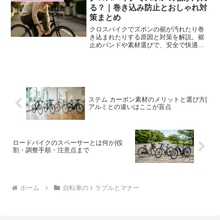
る？｜巻き込み防止とおしゃれ対
策まとめ
クロスバイクでズボンの裾が汚れたり巻
き込まれたりする原因と対策を解説。裾
止めバンドや素材選びで、安全で快適な
通勤を実現します。
ステム カーボン素材のメリットと選び方|
アルミとの違いはここが盲点
ロードバイクのスペーサーとは何か|役
割・調整手順・注意点まで
ホーム
自転車のトラブルとマナー