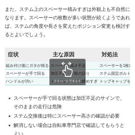
また、ステム上のスペーサー積みすぎは外観上も不自然に
なります。スペーサーの枚数が多い状態が続くようであれ
ば、ステムの角度や長さを変えたポジション変更も検討す
るとよいでしょう。
症状
主な原因
対処法
組み付け後にガタが残る
スペーサー高さ不足
スペーサーを1枚追
スペーサーが手で回る
加圧不足・手順の誤り
ステム固定ボルトを
ハンドルが渋い
トップキャップの締めすぎ
トップキャップを少
スクロールできます
スペーサーが手で回る状態は加圧不足のサインで、
そのままの走行は危険
ステム交換後は特にスペーサー高さの確認が必要
解消しない場合は自転車専門店で確認してもらうと
よい