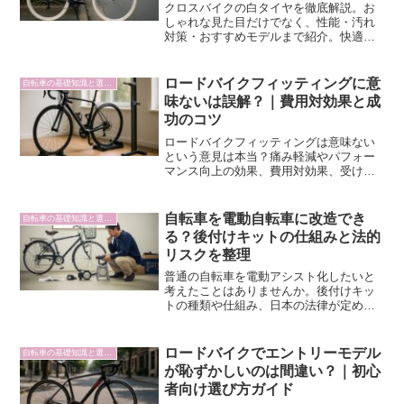
クロスバイクの白タイヤを徹底解説。お
しゃれな見た目だけでなく、性能・汚れ
対策・おすすめモデルまで紹介。快適な
走行を楽しむポイントを詳しく解説しま
す。
ロードバイクフィッティングに意
自転車の基礎知識と選び方
味ないは誤解？｜費用対効果と成
功のコツ
ロードバイクフィッティングは意味ない
という意見は本当？痛み軽減やパフォー
マンス向上の効果、費用対効果、受ける
べき人の特徴まで実体験と客観データで
徹底解説。適切な判断基準で投資価値を
見極めよう。
自転車を電動自転車に改造でき
自転車の基礎知識と選び方
る？後付けキットの仕組みと法的
リスクを整理
普通の自転車を電動アシスト化したいと
考えたことはありませんか。後付けキッ
トの種類や仕組み、日本の法律が定める
基準、違反した場合のリスクまで調査し
てまとめました。
ロードバイクでエントリーモデル
自転車の基礎知識と選び方
が恥ずかしいのは間違い？｜初心
者向け選び方ガイド