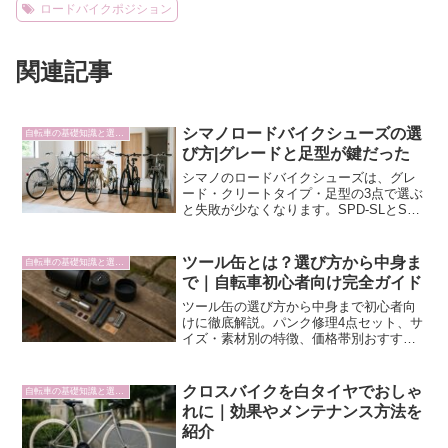
ロードバイクポジション
関連記事
シマノロードバイクシューズの選
自転車の基礎知識と選び方
び方|グレードと足型が鍵だった
シマノのロードバイクシューズは、グレ
ード・クリートタイプ・足型の3点で選ぶ
と失敗が少なくなります。SPD-SLとSPD
の違い、RC・RPシリーズの特徴、サイ
ズの測り方まで整理しました。
ツール缶とは？選び方から中身ま
自転車の基礎知識と選び方
で｜自転車初心者向け完全ガイド
ツール缶の選び方から中身まで初心者向
けに徹底解説。パンク修理4点セット、サ
イズ・素材別の特徴、価格帯別おすすめ
10選を紹介。ボトルケージへの取り付け
方法や活用テクニックも詳しく説明しま
す。安全で快適な自転車ライフを始めま
クロスバイクを白タイヤでおしゃ
自転車の基礎知識と選び方
しょう。
れに｜効果やメンテナンス方法を
紹介