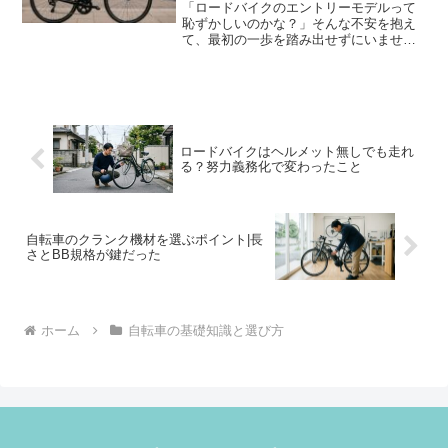
「ロードバイクのエントリーモデルって
恥ずかしいのかな？」そんな不安を抱え
て、最初の一歩を踏み出せずにいません
か？実は、エントリーモデルが恥ずかし
いという考えは、多くの場合「思い込
み」に過ぎません。世界的に有名なプロ
チームでも使用される技術が...
ロードバイクはヘルメット無しでも走れ
る？努力義務化で変わったこと
自転車のクランク機材を選ぶポイント|長
さとBB規格が鍵だった
ホーム
自転車の基礎知識と選び方