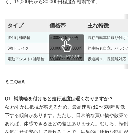
く、15,000円から30,000円程度が相場です。
タイプ
価格帯
主な特徴
後付け補助輪
5,000〜15,000円
既存自転車に取り付け可
3輪トライク
30,000〜100,000円
停車時も自立、バランス
スクロールできます
電動アシスト+補助輪
50,000〜150,000円
坂道楽々、長距離対応
ミニQ&A
Q1: 補助輪を付けると走行速度は遅くなりますか？
A: わずかに抵抗が増えるため、最高速度は2〜3割程度低
下する傾向があります。ただし、日常的な買い物や散策で
あれば、体感できるほどの差はありません。むしろ、転倒
を気にせず安心して走れることで、結果的に快適な移動が