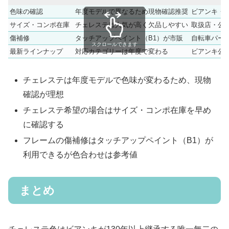
色味の確認
年度モデルで異なるため現物確認推奨
ビアンキ・
サイズ・コンポ在庫
チェレステは人気が高く欠品しやすい
取扱店・公
傷補修
タッチアップペイント（B1）が市販
自転車パー
スクロールできます
最新ラインナップ
対応カテゴリーは年度で変わる
ビアンキ公式サイ
チェレステは年度モデルで色味が変わるため、現物
確認が理想
チェレステ希望の場合はサイズ・コンポ在庫を早め
に確認する
フレームの傷補修はタッチアップペイント（B1）が
利用できるが色合わせは参考値
まとめ