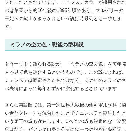
クだったとされています。チェレステカラーが採用された
のは創業から約10年後の1895年頃であり、マルゲリータ
王妃への献上がきっかけという説は時系列とも一致しま
す。
ミラノの空の色・戦後の塗料説
もう一つよく語られる説が、「ミラノの空の色」を毎年職
人が見て色を調合するというものです。この説によれば、
チェレステは固定された色ではなく、その年のミラノの空
の表情によって毎年わずかに変化するとされています。
さらに英語圏では、第一次世界大戦後の余剰軍用塗料（淡
い青とグレー）を混合したことでチェレステが誕生したと
いう第三の説も存在します。いずれの説も決定的な一次資
料はなく、ビアンキ自身も公式には一つの説だけを断定し