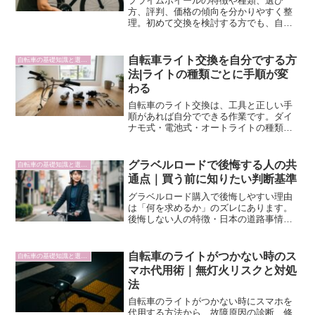
プライムホイールの特徴や種類、選び
方、評判、価格の傾向を分かりやすく整
理。初めて交換を検討する方でも、自分
に合うモデルを判断しやすい内容です。
自転車ライト交換を自分でする方
自転車の基礎知識と選び方
法|ライトの種類ごとに手順が変
わる
自転車のライト交換は、工具と正しい手
順があれば自分でできる作業です。ダイ
ナモ式・電池式・オートライトの種類別
に交換手順と注意点を整理しました。
グラベルロードで後悔する人の共
自転車の基礎知識と選び方
通点｜買う前に知りたい判断基準
グラベルロード購入で後悔しやすい理由
は「何を求めるか」のズレにあります。
後悔しない人の特徴・日本の道路事情・
ロードバイクとの違いをまとめました。
自転車のライトがつかない時のス
自転車の基礎知識と選び方
マホ代用術｜無灯火リスクと対処
法
自転車のライトがつかない時にスマホを
代用する方法から、故障原因の診断、修