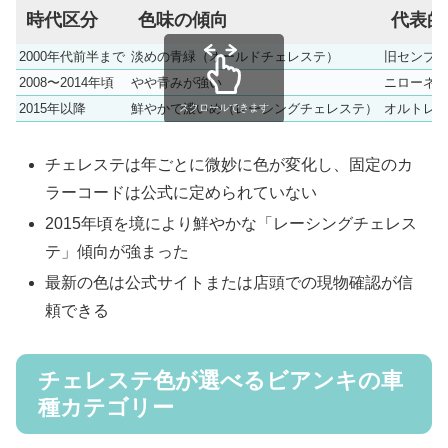
時代区分
色味の傾向
代表的
2000年代前半まで
淡めの青緑（オールドチェレステ）
旧センプ
2008〜2014年頃
やや青みが強い
ニローネ
2015年以降
鮮やかで濃いめ（レーシングチェレステ）
オルトレX
スクロールできます
チェレステは年ごとに微妙に色が変化し、固定のカ
ラーコードは公式に定められていない
2015年頃を境により鮮やかな「レーシングチェレス
テ」傾向が強まった
最新の色は公式サイトまたは店頭での現物確認が信
頼できる
チェレステ色が選べるビアンキの車
種カテゴリー