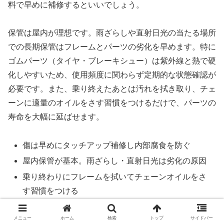
料で早めに補修するといいでしょう。
保管は屋内が理想です。雨ざらしや直射日光の当たる場所
での長期保管はフレームとパーツの劣化を早めます。特に
ゴムパーツ（タイヤ・ブレーキシュー）は紫外線と熱で硬
化しやすいため、使用頻度に関わらず定期的な状態確認が
必要です。また、乗り終えたあとは汚れを拭き取り、チェ
ーンに適量のオイルをさす習慣をつけるだけで、パーツの
寿命を大幅に延ばせます。
傷は早めにタッチアップ補修し内部腐食を防ぐ
屋内保管が基本。雨ざらし・直射日光は劣化の原因
乗り終わりにフレームを拭いてチェーンオイルをさ
す習慣をつける
タイヤ・ブレーキシューなどゴムパーツは定期的に
メニュー
ホーム
検索
トップ
サイドバー
状態確認が必要