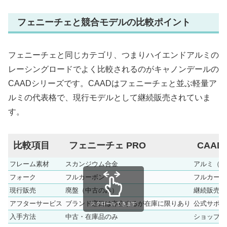
フェニーチェと競合モデルの比較ポイント
フェニーチェと同じカテゴリ、つまりハイエンドアルミの
レーシングロードでよく比較されるのがキャノンデールの
CAADシリーズです。CAADはフェニーチェと並ぶ軽量ア
ルミの代表格で、現行モデルとして継続販売されていま
す。
比較項目
フェニーチェ PRO
CAA
フレーム素材
スカンジウム合金
アルミ（キ
フォーク
フルカーボン
フルカーボ
現行販売
廃盤（中古のみ）
継続販売中
アフターサービス
ブランド窓口は存在するが在庫に限りあり
公式サポー
スクロールできます
入手方法
中古・在庫品のみ
ショップで