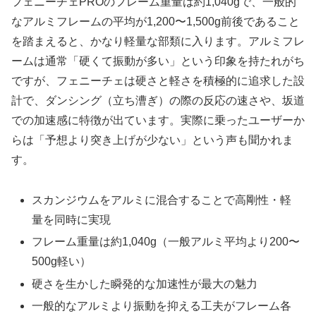
フェニーチェPROのフレーム重量は約1,040gで、一般的
なアルミフレームの平均が1,200〜1,500g前後であること
を踏まえると、かなり軽量な部類に入ります。アルミフレ
ームは通常「硬くて振動が多い」という印象を持たれがち
ですが、フェニーチェは硬さと軽さを積極的に追求した設
計で、ダンシング（立ち漕ぎ）の際の反応の速さや、坂道
での加速感に特徴が出ています。実際に乗ったユーザーか
らは「予想より突き上げが少ない」という声も聞かれま
す。
スカンジウムをアルミに混合することで高剛性・軽
量を同時に実現
フレーム重量は約1,040g（一般アルミ平均より200〜
500g軽い）
硬さを生かした瞬発的な加速性が最大の魅力
一般的なアルミより振動を抑える工夫がフレーム各