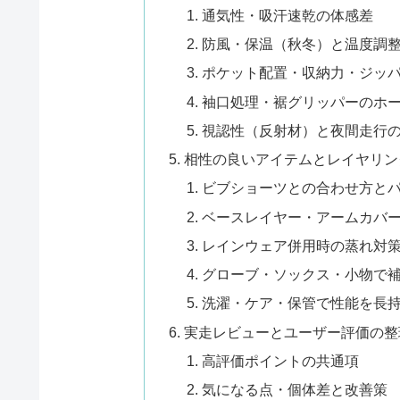
通気性・吸汗速乾の体感差
防風・保温（秋冬）と温度調
ポケット配置・収納力・ジッ
袖口処理・裾グリッパーのホ
視認性（反射材）と夜間走行
相性の良いアイテムとレイヤリン
ビブショーツとの合わせ方と
ベースレイヤー・アームカバ
レインウェア併用時の蒸れ対
グローブ・ソックス・小物で
洗濯・ケア・保管で性能を長
実走レビューとユーザー評価の整
高評価ポイントの共通項
気になる点・個体差と改善策