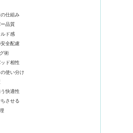
整の仕組み
パー品質
ールド感
の安全配慮
グ術
パッド相性
ーの使い分け
策
補う快適性
持ちさせる
理