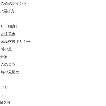
報の確認ポイント
い選び方
順
ちり・細身）
向と注意点
と返品交換ポリシー
用感の差
実像
購入のコツ
い時の見極め
点
分け方
コスト
耐久性