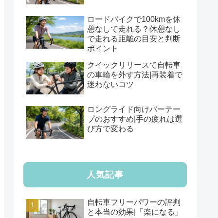
ロードバイクで100kmを休
憩なしで走れる？休憩なし
で走れる距離の目安と判断
ポイント
クイックリリースで自転車
の車輪を外す方法|再装着で
迷わないコツ
ロングライド向けバーテー
プのおすすめ|手の疲れは選
び方で変わる
人気記事
自転車フリーパワーの評判
と本当の効果|「楽になる」