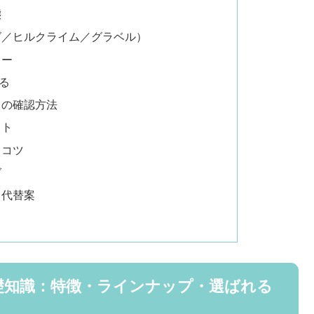
態
グ／ヒルクライム／グラベル）
リー
る
トの確認方法
スト
とコツ
グ
と代替案
の基礎知識：特徴・ラインナップ・選ばれる