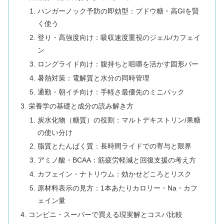
ハンガーノック予防の即効型：ブドウ糖・高GIを賢
く使う
登り・高強度向け：吸収速度重視のジェル/カフェイ
ン
ロングライド向け：腹持ちと咀嚼を活かす固形バー
暑熱対策：電解質と水分の同時管理
通勤・朝イチ向け：手軽さ最優先のミニパック
栄養学の基礎と成分の読み解き方
炭水化物（糖質）の役割：マルトデキストリン/果糖
の使い分け
脂質とたんぱく質：長時間ライドでの寄与と限界
アミノ酸・BCAA：筋疲労軽減と回復支援の考え方
カフェイン・ナトリウム：効かせどころとリスク
原材料表示の見方：1本あたりカロリー・Na・カフ
ェイン量
コンビニ・スーパーで買える現実解とコスパ比較