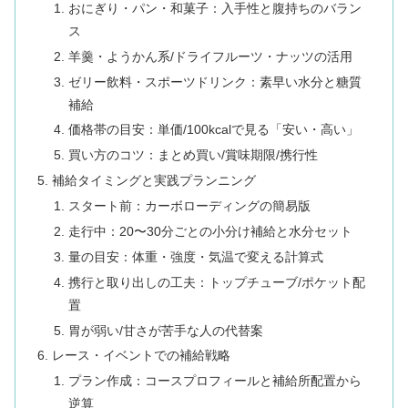
おにぎり・パン・和菓子：入手性と腹持ちのバラン
ス
羊羹・ようかん系/ドライフルーツ・ナッツの活用
ゼリー飲料・スポーツドリンク：素早い水分と糖質
補給
価格帯の目安：単価/100kcalで見る「安い・高い」
買い方のコツ：まとめ買い/賞味期限/携行性
補給タイミングと実践プランニング
スタート前：カーボローディングの簡易版
走行中：20〜30分ごとの小分け補給と水分セット
量の目安：体重・強度・気温で変える計算式
携行と取り出しの工夫：トップチューブ/ポケット配
置
胃が弱い/甘さが苦手な人の代替案
レース・イベントでの補給戦略
プラン作成：コースプロフィールと補給所配置から
逆算