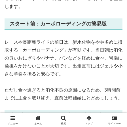
します。
スタート前：カーボローディングの簡易版
レースや長距離ライドの前日は、炭水化物をやや多めに摂
取する「カーボローディング」が有効です。当日朝は消化
の良いおにぎりやバナナ、パンなどを軽めに食べ、胃腸に
負担をかけないことが大切です。出走直前にはジェルや小
さな羊羹を摂ると安心です。
ただし食べ過ぎると消化不良の原因になるため、3時間前
までに主食を取り終え、直前は軽補給にとどめましょう。
走行中：20〜30分ごとの小分け補給と水分セ
ット
メニュー
ホーム
検索
トップ
サイドバー