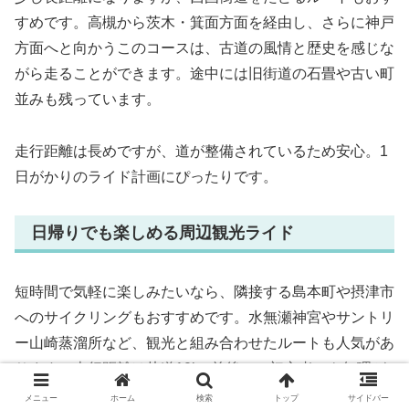
すめです。高槻から茨木・箕面方面を経由し、さらに神戸
方面へと向かうこのコースは、古道の風情と歴史を感じな
がら走ることができます。途中には旧街道の石畳や古い町
並みも残っています。
走行距離は長めですが、道が整備されているため安心。1
日がかりのライド計画にぴったりです。
日帰りでも楽しめる周辺観光ライド
短時間で気軽に楽しみたいなら、隣接する島本町や摂津市
へのサイクリングもおすすめです。水無瀬神宮やサントリ
ー山崎蒸溜所など、観光と組み合わせたルートも人気があ
ります。走行距離は片道10km前後で、初心者にも無理が
ありません。
メニュー
ホーム
検索
トップ
サイドバー