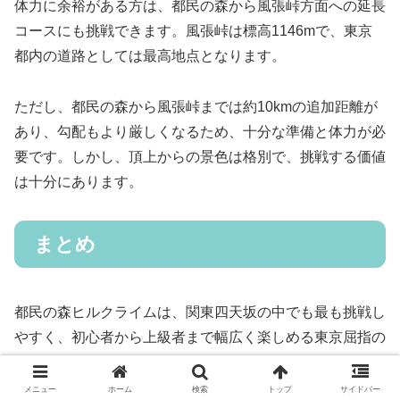
体力に余裕がある方は、都民の森から風張峠方面への延長
コースにも挑戦できます。風張峠は標高1146mで、東京
都内の道路としては最高地点となります。
ただし、都民の森から風張峠までは約10kmの追加距離が
あり、勾配もより厳しくなるため、十分な準備と体力が必
要です。しかし、頂上からの景色は格別で、挑戦する価値
は十分にあります。
まとめ
都民の森ヒルクライムは、関東四天坂の中でも最も挑戦し
やすく、初心者から上級者まで幅広く楽しめる東京屈指の
ヒルクライムコースです。平均勾配3%という緩やかな設
定で、無理なく完走を目指すことができます。
メニュー
ホーム
検索
トップ
サイドバー