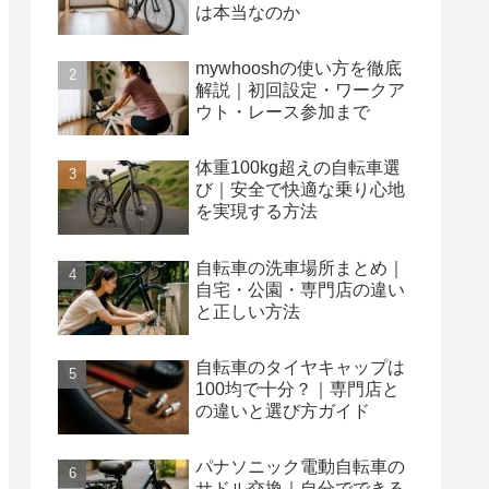
は本当なのか
mywhooshの使い方を徹底
解説｜初回設定・ワークア
ウト・レース参加まで
体重100kg超えの自転車選
び｜安全で快適な乗り心地
を実現する方法
自転車の洗車場所まとめ｜
自宅・公園・専門店の違い
と正しい方法
自転車のタイヤキャップは
100均で十分？｜専門店と
の違いと選び方ガイド
パナソニック電動自転車の
サドル交換｜自分でできる