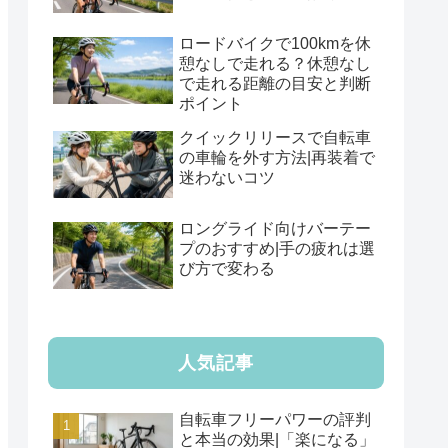
ロードバイクで100kmを休
憩なしで走れる？休憩なし
で走れる距離の目安と判断
ポイント
クイックリリースで自転車
の車輪を外す方法|再装着で
迷わないコツ
ロングライド向けバーテー
プのおすすめ|手の疲れは選
び方で変わる
人気記事
自転車フリーパワーの評判
と本当の効果|「楽になる」