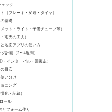
チェック
ント（ブレーキ・変速・タイヤ）
圧の基礎
ルメット・ライト・予備チューブ等）
冬・雨天の工夫）
ーと地図アプリの使い方
ング計画（2〜4週間）
SD・インターバル・回復走）
スの目安
の使い分け
ショニング
習慣化・記録）
ロール
え方とフォーム作り