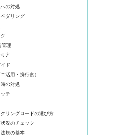
風への対処
なペダリング
点
ング
調管理
摂り方
ガイド
ビニ活用・携行食）
ク時の対処
レッチ
イクリングロードの選び方
面状況のチェック
と法規の基本