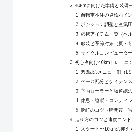
40kmに向けた準備と装備
自転車本体の点検ポイ
ポジション調整と空気
必携アイテム一覧（ヘ
服装と季節対策（夏・
サイクルコンピュータ
初心者向け40kmトレーニ
週3回のメニュー例（L
ペース配分とケイデン
室内ローラーと坂道練
休息・睡眠・コンディ
継続のコツ（時間帯・
走り方のコツと速度コント
スタート〜10kmの抑