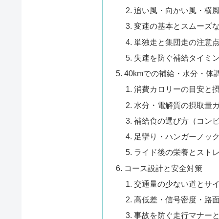
追い風・向かい風・横
変速の基本とスムーズ
単独走と集団走の注意
失速を防ぐ補給タイミ
40kmでの補給・水分・体
消費カロリーの目安と
水分・電解質の摂取量
補給食の選び方（コン
足攣り・ハンガーノッ
ライド後の栄養とスト
コース設計と安全対策
交通量の少ない道とサ
高低差・信号密度・路
事故を防ぐ走行マナー