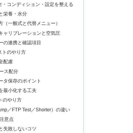
安全・コンディション・設定を整える
と栄養・水分
方（一般式と代替メニュー）
キャリブレーションと空気圧
ーの連携と確認項目
ストのやり方
全配慮
ペース配分
ータ保存のポイント
を最小化する工夫
ストのやり方
p／FTP Test／Shorter）の違い
と注意点
と失敗しないコツ