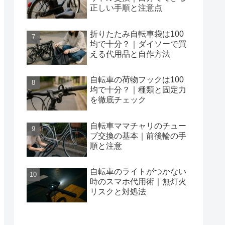
正しい手順と注意点
折りたたみ自転車袋は100
均で十分？｜ダイソーで買
える代用品と自作方法
自転車の荷物フックは100
均で十分？｜種類と固定力
を徹底チェック
自転車ママチャリのチュー
ブ交換の基本｜前後輪の手
順と注意
自転車のライトがつかない
時のスマホ代用術｜無灯火
リスクと対処法