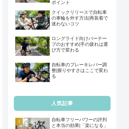
ポイント
クイックリリースで自転車
の車輪を外す方法|再装着で
迷わないコツ
ロングライド向けバーテー
プのおすすめ|手の疲れは選
び方で変わる
自転車のブレーキレバー調
整|握りやすさはここで変わ
る
人気記事
自転車フリーパワーの評判
と本当の効果|「楽になる」