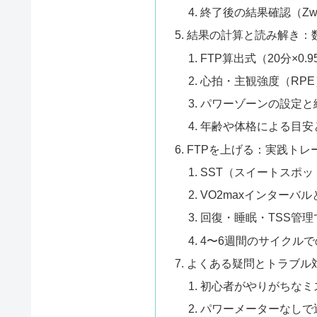
終了後の結果確認（Zwift・
結果の計算と読み解き：
FTP算出式（20分×0.
心拍・主観強度（RP
パワーゾーンの設定と
年齢や体格による目安
FTPを上げる：実践トレ
SST（スイートスポ
VO2maxインターバ
回復・睡眠・TSS管
4〜6週間のサイクル
よくある疑問とトラブル
初心者がやりがちなミ
パワーメーターなしで