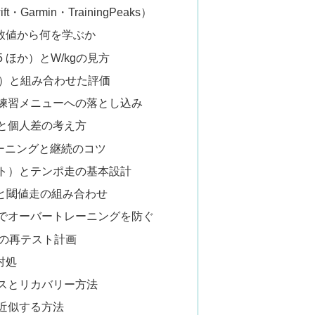
Garmin・TrainingPeaks）
数値から何を学ぶか
95 ほか）とW/kgの見方
E）と組み合わせた評価
練習メニューへの落とし込み
と個人差の考え方
ーニングと継続のコツ
ット）とテンポ走の基本設計
ルと閾値走の組み合わせ
理でオーバートレーニングを防ぐ
での再テスト計画
対処
スとリカバリー方法
近似する方法