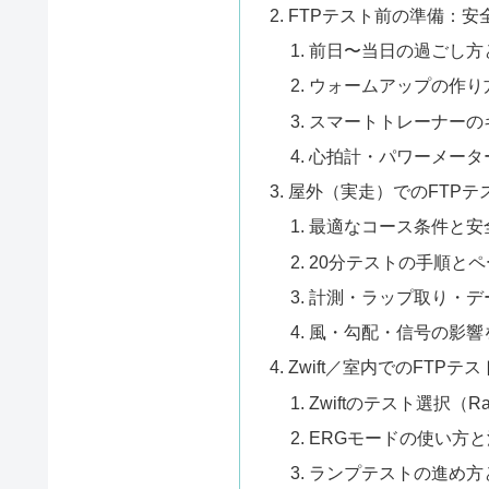
FTPテスト前の準備：
前日〜当日の過ごし方
ウォームアップの作り
スマートトレーナーの
心拍計・パワーメータ
屋外（実走）でのFTPテ
最適なコース条件と安
20分テストの手順と
計測・ラップ取り・デ
風・勾配・信号の影響
Zwift／室内でのFTPテ
Zwiftのテスト選択（Ram
ERGモードの使い方
ランプテストの進め方