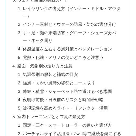
レイヤリングの考え方（インナー・ミドル・アウタ
ー）
インナー素材とアウターの防風・防水の選び分け
手・足・顔の末端防寒：グローブ・シューズカバ
ー・ネック周り
体感温度を左右する風対策とベンチレーション
電熱・化繊・メリノの使いどころと注意点
路面・気象別の走り方と注意
気温帯別の服装と補給の目安
強風・向かい風時の姿勢とコース取り
凍結・積雪・シャーベット路で避けるべき場面
夜明け前後・日没前のリスクと時間帯戦略
被視認性を高めるライト・リフレクター活用
室内トレーニングとオフ期の鍛え方
固定・三本・スマートローラーの違いと選び方
バーチャルライド活用法：Zwift等で継続を楽にする