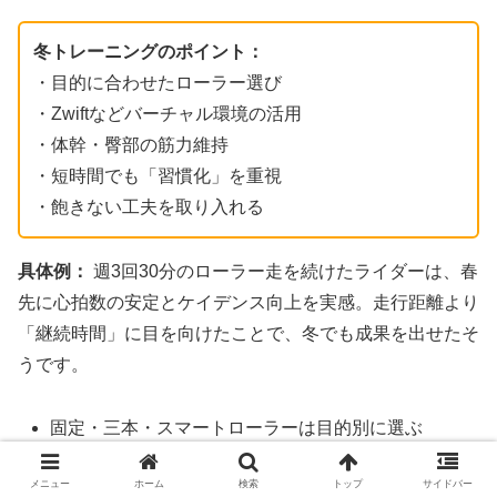
冬トレーニングのポイント：
・目的に合わせたローラー選び
・Zwiftなどバーチャル環境の活用
・体幹・臀部の筋力維持
・短時間でも「習慣化」を重視
・飽きない工夫を取り入れる
具体例：
週3回30分のローラー走を続けたライダーは、春
先に心拍数の安定とケイデンス向上を実感。走行距離より
「継続時間」に目を向けたことで、冬でも成果を出せたそ
うです。
固定・三本・スマートローラーは目的別に選ぶ
Zwiftなどの活用で継続が容易に
メニュー
ホーム
検索
トップ
サイドバー
体幹トレでペダリング効率を維持