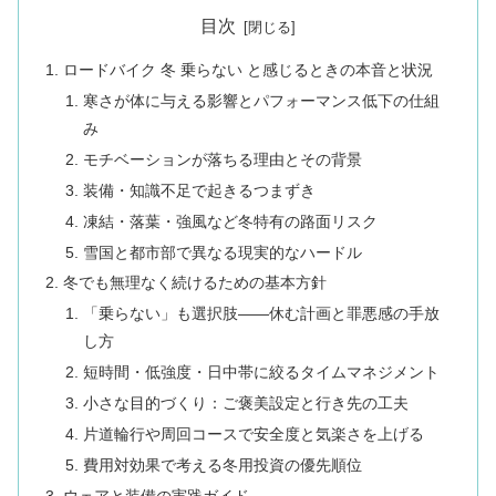
目次
ロードバイク 冬 乗らない と感じるときの本音と状況
寒さが体に与える影響とパフォーマンス低下の仕組
み
モチベーションが落ちる理由とその背景
装備・知識不足で起きるつまずき
凍結・落葉・強風など冬特有の路面リスク
雪国と都市部で異なる現実的なハードル
冬でも無理なく続けるための基本方針
「乗らない」も選択肢――休む計画と罪悪感の手放
し方
短時間・低強度・日中帯に絞るタイムマネジメント
小さな目的づくり：ご褒美設定と行き先の工夫
片道輪行や周回コースで安全度と気楽さを上げる
費用対効果で考える冬用投資の優先順位
ウェアと装備の実践ガイド