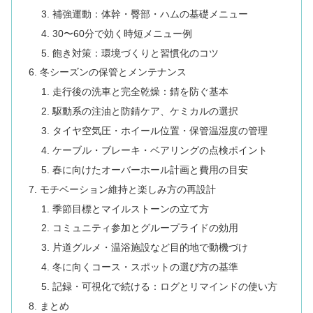
補強運動：体幹・臀部・ハムの基礎メニュー
30〜60分で効く時短メニュー例
飽き対策：環境づくりと習慣化のコツ
冬シーズンの保管とメンテナンス
走行後の洗車と完全乾燥：錆を防ぐ基本
駆動系の注油と防錆ケア、ケミカルの選択
タイヤ空気圧・ホイール位置・保管温湿度の管理
ケーブル・ブレーキ・ベアリングの点検ポイント
春に向けたオーバーホール計画と費用の目安
モチベーション維持と楽しみ方の再設計
季節目標とマイルストーンの立て方
コミュニティ参加とグループライドの効用
片道グルメ・温浴施設など目的地で動機づけ
冬に向くコース・スポットの選び方の基準
記録・可視化で続ける：ログとリマインドの使い方
まとめ