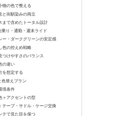
小物の色で整える
性と街馴染みの両立
スまで含めたトータル設計
街乗り・通勤・週末ライド
レー・ダークグリーンの安定感
し色の控えめ戦略
見つけやすさのバランス
色の違い
方を想定する
と色替えプラン
環境条件
色＋アクセントの型
：テープ・サドル・ケージ交換
ンテで見た目を保つ