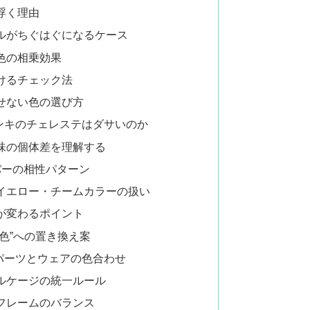
浮く理由
ルがちぐはぐになるケース
色の相乗効果
けるチェック法
せない色の選び方
ンキのチェレステはダサいのか
味の個体差を理解する
バーの相性パターン
イエロー・チームカラーの扱い
が変わるポイント
色”への置き換え案
パーツとウェアの色合わせ
ルケージの統一ルール
フレームのバランス