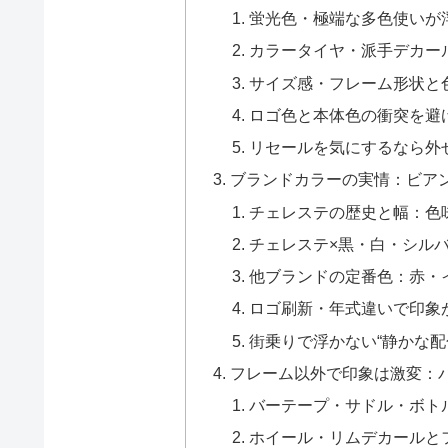
蛍光色・極端な多色使いが
カラータイヤ・派手デカー
サイズ感・フレーム形状と
ロゴ色と本体色の衝突を避
リセールを気にするなら外
ブランドカラーの実情：ビア
チェレステの歴史と幅：色
チェレステ×黒・白・シル
他ブランドの定番色：赤・
ロゴ刷新・年式違いで印象
街乗りで浮かない“静かな配
フレーム以外で印象は激変：
バーテープ・サドル・ボト
ホイール・リムデカールと