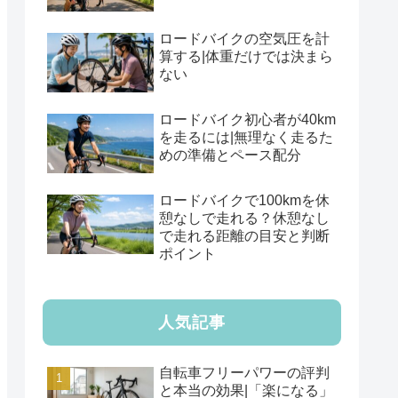
ロードバイクの空気圧を計
算する|体重だけでは決まら
ない
ロードバイク初心者が40km
を走るには|無理なく走るた
めの準備とペース配分
ロードバイクで100kmを休
憩なしで走れる？休憩なし
で走れる距離の目安と判断
ポイント
人気記事
自転車フリーパワーの評判
と本当の効果|「楽になる」