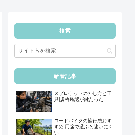
検索
新着記事
スプロケットの外し方と工
具|規格確認が鍵だった
ロードバイクの輪行袋おす
すめ|用途で選ぶと迷いにく
い