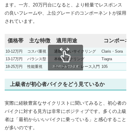
ます。一方、20万円台になると、より軽量でレスポンス
の良いフレームや、上位グレードのコンポーネントが採用
されています。
価格帯
主な特徴
適用用途
コンポーネ
10-12万円
コスパ重視
通勤・軽いサイクリング
Claris・Sora
13-17万円
バランス型
本格サイクリング
Tiagra
18-25万円
性能重視
ロングライド・レース入門
105
スクロールできます
上級者が初心者バイクをどう見ているか
実際に経験豊富なサイクリストに聞いてみると、初心者の
バイクに対する見方は非常にポジティブです。多くの上級
者は「最初からいいバイクに乗っている」と感心すること
が多いのです。