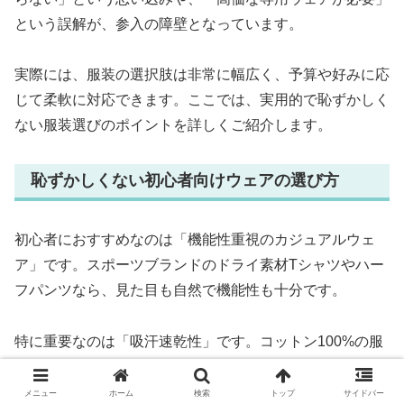
という誤解が、参入の障壁となっています。
実際には、服装の選択肢は非常に幅広く、予算や好みに応
じて柔軟に対応できます。ここでは、実用的で恥ずかしく
ない服装選びのポイントを詳しくご紹介します。
恥ずかしくない初心者向けウェアの選び方
初心者におすすめなのは「機能性重視のカジュアルウェ
ア」です。スポーツブランドのドライ素材Tシャツやハー
フパンツなら、見た目も自然で機能性も十分です。
特に重要なのは「吸汗速乾性」です。コットン100%の服
は汗を吸収しても乾きにくく、長時間の走行では不快にな
ります。ポリエステルやナイロンなどの化学繊維を使った
メニュー
ホーム
検索
トップ
サイドバー