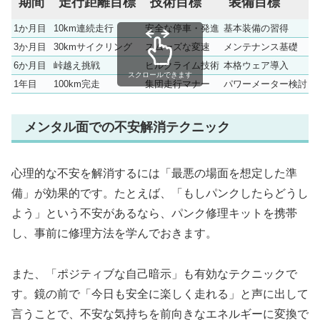
期間
走行距離目標
技術目標
装備目標
1か月目
10km連続走行
安全な停車・発進
基本装備の習得
3か月目
30kmサイクリング
スムーズな変速
メンテナンス基礎
6か月目
峠越え挑戦
ヒルクライム技術
本格ウェア導入
スクロールできます
1年目
100km完走
集団走行マナー
パワーメーター検討
メンタル面での不安解消テクニック
心理的な不安を解消するには「最悪の場面を想定した準
備」が効果的です。たとえば、「もしパンクしたらどうし
よう」という不安があるなら、パンク修理キットを携帯
し、事前に修理方法を学んでおきます。
また、「ポジティブな自己暗示」も有効なテクニックで
す。鏡の前で「今日も安全に楽しく走れる」と声に出して
言うことで、不安な気持ちを前向きなエネルギーに変換で