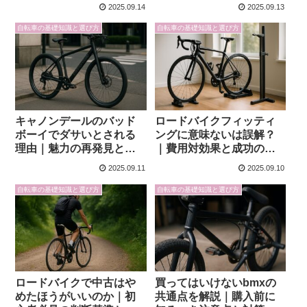
2025.09.14
2025.09.13
自転車の基礎知識と選び方
自転車の基礎知識と選び方
キャノンデールのバッド
ロードバイクフィッティ
ボーイでダサいとされる
ングに意味ないは誤解？
理由｜魅力の再発見と選
｜費用対効果と成功のコ
び方ガイド
ツ
2025.09.11
2025.09.10
自転車の基礎知識と選び方
自転車の基礎知識と選び方
ロードバイクで中古はや
買ってはいけないbmxの
めたほうがいいのか｜初
共通点を解説｜購入前に