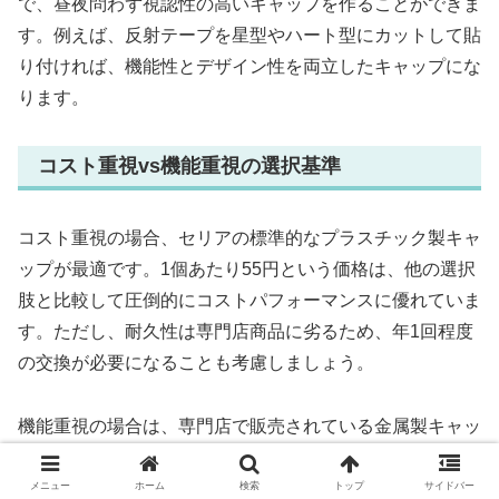
で、昼夜問わず視認性の高いキャップを作ることができま
す。例えば、反射テープを星型やハート型にカットして貼
り付ければ、機能性とデザイン性を両立したキャップにな
ります。
コスト重視vs機能重視の選択基準
コスト重視の場合、セリアの標準的なプラスチック製キャ
ップが最適です。1個あたり55円という価格は、他の選択
肢と比較して圧倒的にコストパフォーマンスに優れていま
す。ただし、耐久性は専門店商品に劣るため、年1回程度
の交換が必要になることも考慮しましょう。
機能重視の場合は、専門店で販売されている金属製キャッ
プやシリコン製キャップがおすすめです。価格は1個300
円から800円程度と高めですが、3年から5年程度の長期使
メニュー
ホーム
検索
トップ
サイドバー