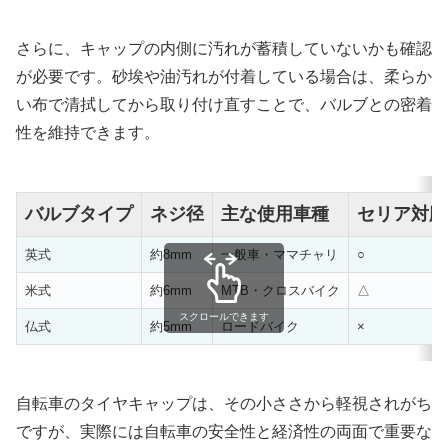
さらに、キャップの内側に汚れが蓄積していないかも確認
が必要です。砂埃や油汚れが付着している場合は、柔らか
い布で清拭してから取り付け直すことで、バルブとの密着
性を維持できます。
バルブタイプ
ネジ径
主な使用車種
セリア対応
英式
約8mm
一般車・ママチャリ
○
米式
約6mm
MTB・クロスバイク
△
スクロールできます
仏式
約5mm
ロードバイク
×
自転車のタイヤキャップは、その小ささから軽視されがち
ですが、実際には自転車の安全性と経済性の両面で重要な