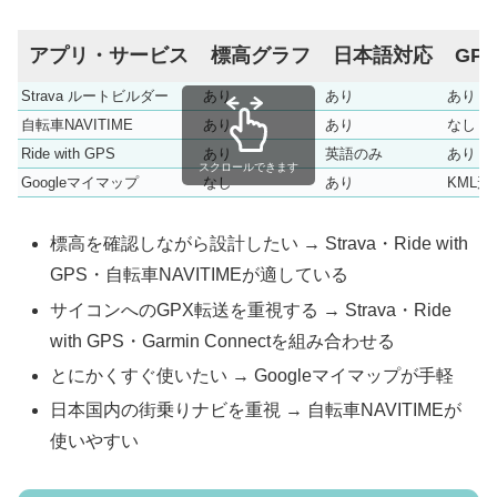
アプリ・サービス
標高グラフ
日本語対応
GP
Strava ルートビルダー
あり
あり
あり
自転車NAVITIME
あり
あり
なし
Ride with GPS
あり
英語のみ
あり（
スクロールできます
Googleマイマップ
なし
あり
KML形
標高を確認しながら設計したい → Strava・Ride with
GPS・自転車NAVITIMEが適している
サイコンへのGPX転送を重視する → Strava・Ride
with GPS・Garmin Connectを組み合わせる
とにかくすぐ使いたい → Googleマイマップが手軽
日本国内の街乗りナビを重視 → 自転車NAVITIMEが
使いやすい