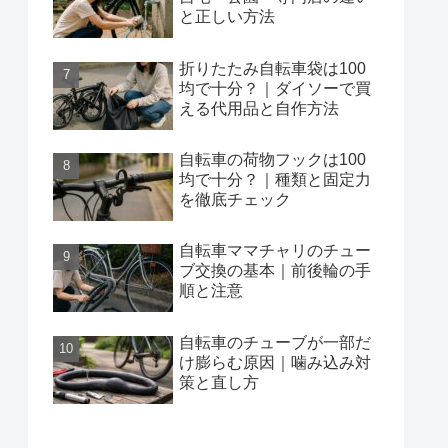
と正しい方法
折りたたみ自転車袋は100
均で十分？｜ダイソーで買
える代用品と自作方法
自転車の荷物フックは100
均で十分？｜種類と固定力
を徹底チェック
自転車ママチャリのチュー
ブ交換の基本｜前後輪の手
順と注意
自転車のチューブが一部だ
け膨らむ原因｜噛み込み対
策と直し方