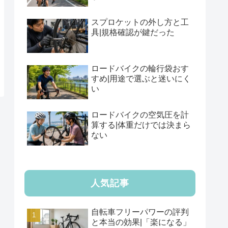
スプロケットの外し方と工
具|規格確認が鍵だった
ロードバイクの輪行袋おす
すめ|用途で選ぶと迷いにく
い
ロードバイクの空気圧を計
算する|体重だけでは決まら
ない
人気記事
自転車フリーパワーの評判
と本当の効果|「楽になる」