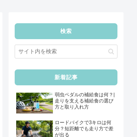
検索
新着記事
弱虫ペダルの補給食は何？|
走りを支える補給食の選び
方と取り入れ方
ロードバイクで3キロは何
分？短距離でも走り方で差
が出る