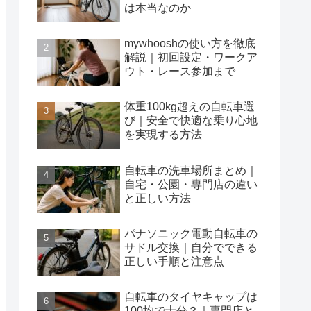
は本当なのか
mywhooshの使い方を徹底
解説｜初回設定・ワークア
ウト・レース参加まで
体重100kg超えの自転車選
び｜安全で快適な乗り心地
を実現する方法
自転車の洗車場所まとめ｜
自宅・公園・専門店の違い
と正しい方法
パナソニック電動自転車の
サドル交換｜自分でできる
正しい手順と注意点
自転車のタイヤキャップは
100均で十分？｜専門店と