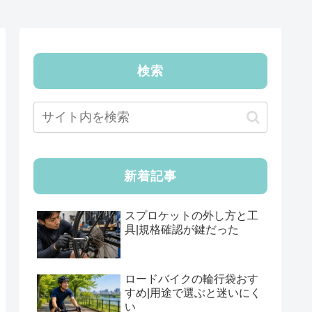
検索
新着記事
スプロケットの外し方と工
具|規格確認が鍵だった
ロードバイクの輪行袋おす
すめ|用途で選ぶと迷いにく
い