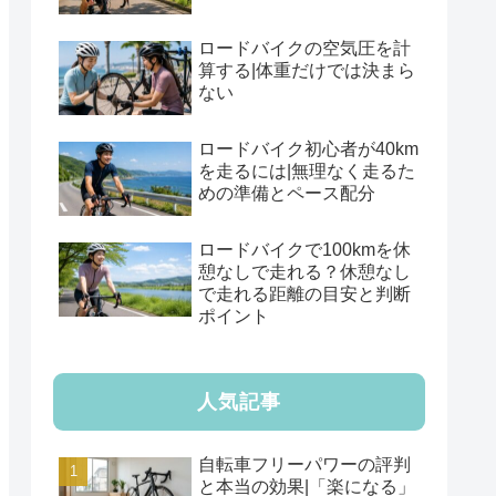
ロードバイクの空気圧を計
算する|体重だけでは決まら
ない
ロードバイク初心者が40km
を走るには|無理なく走るた
めの準備とペース配分
ロードバイクで100kmを休
憩なしで走れる？休憩なし
で走れる距離の目安と判断
ポイント
人気記事
自転車フリーパワーの評判
と本当の効果|「楽になる」