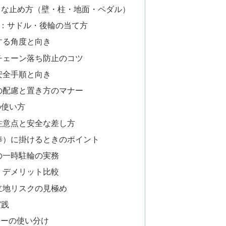
トな止め方（壁・柱・地面・ペダル）
持：サドル・後輪の当て方
する角度と向き
チェーン落ち防止のコツ
安全手順と向き
の配慮と置き方のマナー
の使い方
注意点と安全な差し方
棒）に掛けるときのポイント
の一時駐輪の実務
・デメリット比較
立地リスクの見極め
実践
ヤーの使い分け