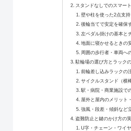
スタンドなしでのスマー
壁や柱を使った2点支
後輪当てで安定を確保
左ペダル掛けの基本と
地面に寝かせるときの
周囲の歩行者・車両へ
駐輪場の選び方とラック
前輪差し込みラックの
サイクルスタンド（横
駅・病院・商業施設で
屋外と屋内のメリット
強風・段差・傾斜など
盗難防止と鍵のかけ方の
U字・チェーン・ワイ