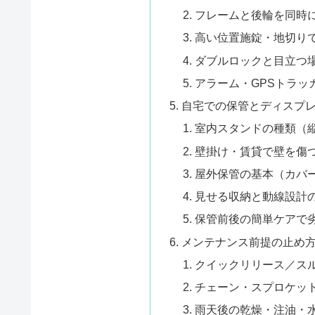
フレームと後輪を同時
高い位置施錠・地切り
ダブルロックと目立つ
アラーム・GPSトラッ
自宅での保管とディスプ
室内スタンドの種類（
壁掛け・賃貸で壁を傷
屋外保管の基本（カバ
見せる収納と動線設計
保管前後の簡単ケアで
メンテナンス前提の止め
クイックリリース／ス
チェーン・スプロケッ
雨天後の乾燥・注油・