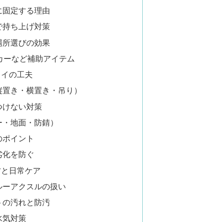
に固定する理由
で持ち上げ対策
場所選びの効果
カーなど補助アイテム
レイの工夫
縦置き・横置き・吊り）
つけない対策
ー・地面・防錆）
のポイント
劣化を防ぐ
方と日常ケア
ルーアクスルの扱い
トの汚れと防汚
水気対策