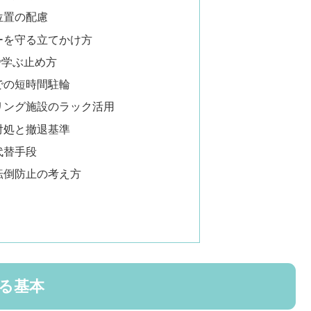
位置の配慮
ーを守る立てかけ方
で学ぶ止め方
での短時間駐輪
リング施設のラック活用
対処と撤退基準
代替手段
転倒防止の考え方
る基本