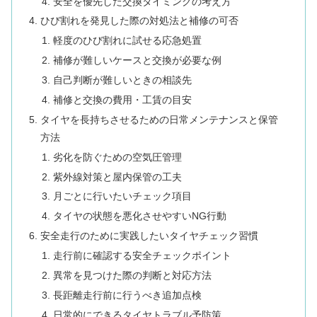
安全を優先した交換タイミングの考え方
ひび割れを発見した際の対処法と補修の可否
軽度のひび割れに試せる応急処置
補修が難しいケースと交換が必要な例
自己判断が難しいときの相談先
補修と交換の費用・工賃の目安
タイヤを長持ちさせるための日常メンテナンスと保管
方法
劣化を防ぐための空気圧管理
紫外線対策と屋内保管の工夫
月ごとに行いたいチェック項目
タイヤの状態を悪化させやすいNG行動
安全走行のために実践したいタイヤチェック習慣
走行前に確認する安全チェックポイント
異常を見つけた際の判断と対応方法
長距離走行前に行うべき追加点検
日常的にできるタイヤトラブル予防策