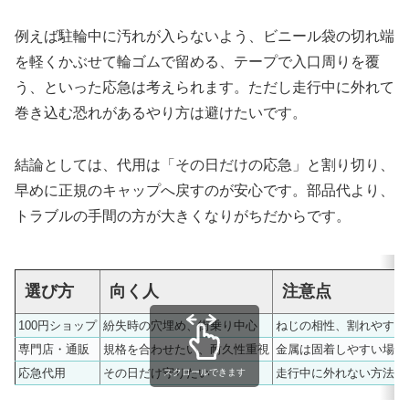
例えば駐輪中に汚れが入らないよう、ビニール袋の切れ端
を軽くかぶせて輪ゴムで留める、テープで入口周りを覆
う、といった応急は考えられます。ただし走行中に外れて
巻き込む恐れがあるやり方は避けたいです。
結論としては、代用は「その日だけの応急」と割り切り、
早めに正規のキャップへ戻すのが安心です。部品代より、
トラブルの手間の方が大きくなりがちだからです。
選び方
向く人
注意点
100円ショップ
紛失時の穴埋め、街乗り中心
ねじの相性、割れやすさ
専門店・通販
規格を合わせたい、耐久性重視
金属は固着しやすい場合
応急代用
その日だけ守りたい
走行中に外れない方法に
スクロールできます