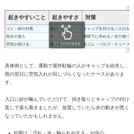
起きやすいこと
起きやすさ
対策
ゴミ・砂の付着
高い
キャップを付ける／入口を拭
雨水の侵入
中
屋根下に停める／走行後に乾
空気が抜ける
低〜中
虫ゴム・バルブ・チューブを
スクロールできます
具体例として、通勤で屋外駐輪の人がキャップを紛失し、
雨の翌日に空気入れが回しづらくなったケースがありま
す。
入口に砂が噛んでいただけで、拭き取りとキャップの付け
直しで落ち着きましたが、放置していたら弁の動きが悪く
なっていたかもしれません。
短期は「汚れ・水・触られやすさ」が中心