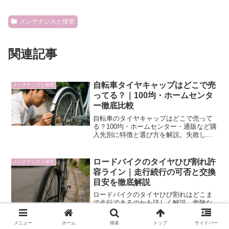
メンテナンスと保管
関連記事
自転車タイヤキャップはどこで売
メンテナンスと保管
ってる？｜100均・ホームセンタ
ー徹底比較
自転車のタイヤキャップはどこで売って
る？100均・ホームセンター・通販など購
入先別に特徴と選び方を解説。失敗しな
い買い方がわかります。
ロードバイクのタイヤひび割れ許
メンテナンスと保管
容ライン｜走行続行の可否と交換
目安を徹底解説
ロードバイクのタイヤひび割れはどこま
で走行できるのかを詳しく解説。危険な
症状の見極め方や交換の判断基準、予防
策まで分かりやすくまとめています。
メニュー
ホーム
検索
トップ
サイドバー