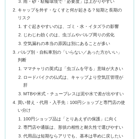
雨・砂・駐輪環境で「必要度」は上がりやすい
キャップを外す・なくすと何が起きる？短期と長期の
リスク
すぐ起きやすいのは、ゴミ・水・イタズラの影響
じわじわ効くのは、虫ゴムやバルブ周りの劣化
空気漏れの本当の原因は別にあることが多い
バルブ別・自転車別の「いらない／あった方がいい」
判断
ママチャリの英式は「虫ゴムを守る」意味が大きい
ロードバイクの仏式は、キャップより空気圧管理が
肝
MTBや米式・チューブレスは泥や水で差が出やすい
買い替え・代用・入手先：100円ショップと専門店の使
い分け
100円ショップ品は「とりあえずの保護」に向く
専門店や通販は、形状の相性と耐久性で選びやすい
代用品は短期ならアリでも、基本は早めに戻したい