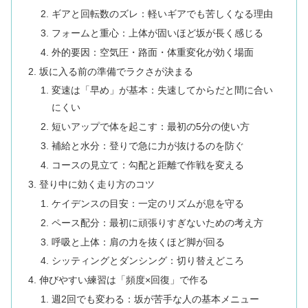
ギアと回転数のズレ：軽いギアでも苦しくなる理由
フォームと重心：上体が固いほど坂が長く感じる
外的要因：空気圧・路面・体重変化が効く場面
坂に入る前の準備でラクさが決まる
変速は「早め」が基本：失速してからだと間に合い
にくい
短いアップで体を起こす：最初の5分の使い方
補給と水分：登りで急に力が抜けるのを防ぐ
コースの見立て：勾配と距離で作戦を変える
登り中に効く走り方のコツ
ケイデンスの目安：一定のリズムが息を守る
ペース配分：最初に頑張りすぎないための考え方
呼吸と上体：肩の力を抜くほど脚が回る
シッティングとダンシング：切り替えどころ
伸びやすい練習は「頻度×回復」で作る
週2回でも変わる：坂が苦手な人の基本メニュー