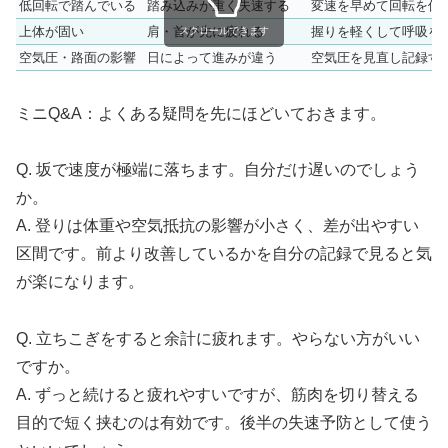
低回転で踏んでいる
踏み込みが重く失速する
変速を早めて回転を保
上体が固い
肩・首が先に疲れる
握りを軽くして呼吸を
スクロールできます
空気圧・路面の影響
日によって進みが違う
空気圧を見直し記録す
ミニQ&A：よくある疑問を先にほどいておきます。
Q. 坂で速度が極端に落ちます。自分だけ遅いのでしょう
か。
A. 登りは体重や空気抵抗の影響が小さく、差が出やすい
区間です。前より改善しているかを自分の記録で見ると気
が楽になります。
Q. 立ちこぎをすると余計に疲れます。やらない方がいい
ですか。
A. ずっと続けると疲れやすいですが、筋肉を切り替える
目的で短く挟むのは有効です。後半の失速予防として使う