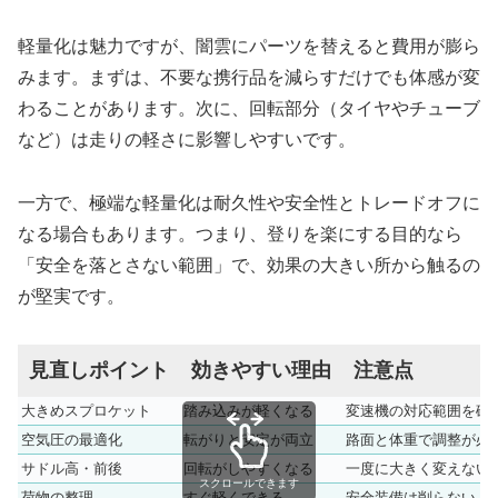
軽量化は魅力ですが、闇雲にパーツを替えると費用が膨ら
みます。まずは、不要な携行品を減らすだけでも体感が変
わることがあります。次に、回転部分（タイヤやチューブ
など）は走りの軽さに影響しやすいです。
一方で、極端な軽量化は耐久性や安全性とトレードオフに
なる場合もあります。つまり、登りを楽にする目的なら
「安全を落とさない範囲」で、効果の大きい所から触るの
が堅実です。
見直しポイント
効きやすい理由
注意点
大きめスプロケット
踏み込みが軽くなる
変速機の対応範囲を確
空気圧の最適化
転がりと安定が両立
路面と体重で調整が必
サドル高・前後
回転がしやすくなる
一度に大きく変えない
スクロールできます
荷物の整理
すぐ軽くできる
安全装備は削らない