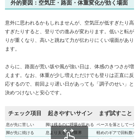
外的要因：空気圧・路面・体重変化が効く場面
意外に思われるかもしれませんが、空気圧が低すぎたり高
すぎたりすると、登りでの進みが変わります。低いと転が
りが重くなり、高いと跳ねて力が伝わりにくい場面があり
ます。
さらに、路面が荒い坂や風が強い日は、体感のきつさが増
えます。なお、体重が少し増えただけでも登りは正直に反
応するので、前回より遅い日があっても「調子のせい」と
決めつけないと安心です。
チェック項目
起きやすいサイン
まず試すこと
息が先に苦しい
脚は残るのに呼吸が乱れる
ペースを落として一定
脚が先に焼ける
息より太ももが限界
軽めのギアで回転数を