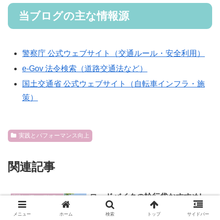
当ブログの主な情報源
警察庁 公式ウェブサイト（交通ルール・安全利用）
e-Gov 法令検索（道路交通法など）
国土交通省 公式ウェブサイト（自転車インフラ・施
策）
実践とパフォーマンス向上
関連記事
ロードバイクの輪行袋おすすめ|
実践とパフォーマンス向上
用途で選ぶと迷いにくい
メニュー
ホーム
検索
トップ
サイドバー
ロードバイク用輪行袋のおすすめは、電