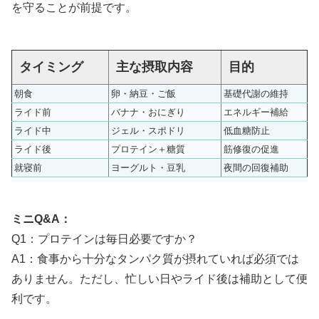
を守ることが前提です。
タイミング
主な摂取内容
目的
朝食
卵・納豆・ご飯
基礎代謝の維持
ライド前
バナナ・おにぎり
エネルギー補給
ライド中
ジェル・スポドリ
低血糖防止
ライド後
プロテイン＋糖質
筋修復の促進
就寝前
ヨーグルト・豆乳
夜間の回復補助
ミニQ&A：
Q1：プロテインは毎日必要ですか？
A1：食事から十分なタンパク質が摂れていれば必須では
ありません。ただし、忙しい日やライド後は補助として便
利です。