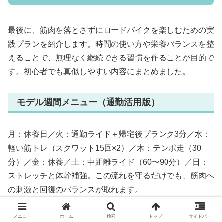
最後に、筋肉を落とさずにロードバイクを楽しむための実
践プランを紹介します。時間の使い方や栄養バランスを整
えることで、無理なく継続できる習慣を作ることが目的で
す。初心者でも真似しやすい内容にまとめました。
モデル週間メニュー（通勤活用版）
月：休養日／火：通勤ライド＋帰宅後プランク3分／水：
軽い筋トレ（スクワット15回×2）／木：テンポ走（30
分）／金：休養／土：中距離ライド（60〜90分）／日：
ストレッチと体幹補強。この流れを守るだけでも、筋肉へ
の刺激と回復のバランスが取れます。
メニュー
ホーム
検索
トップ
サイドバー
モデル週間メニュー（週末ライダー版）