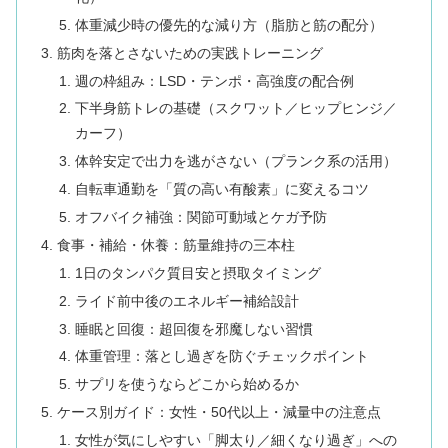
体重減少時の優先的な減り方（脂肪と筋の配分）
筋肉を落とさないための実践トレーニング
週の枠組み：LSD・テンポ・高強度の配合例
下半身筋トレの基礎（スクワット／ヒップヒンジ／
カーフ）
体幹安定で出力を逃がさない（プランク系の活用）
自転車通勤を「質の高い有酸素」に変えるコツ
オフバイク補強：関節可動域とケガ予防
食事・補給・休養：筋量維持の三本柱
1日のタンパク質目安と摂取タイミング
ライド前中後のエネルギー補給設計
睡眠と回復：超回復を邪魔しない習慣
体重管理：落とし過ぎを防ぐチェックポイント
サプリを使うならどこから始めるか
ケース別ガイド：女性・50代以上・減量中の注意点
女性が気にしやすい「脚太り／細くなり過ぎ」への