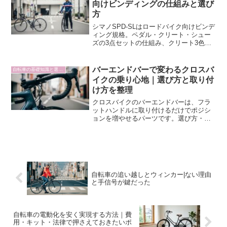
向けビンディングの仕組みと選び
方
シマノSPD-SLはロードバイク向けビンデ
ィング規格。ペダル・クリート・シュー
ズの3点セットの仕組み、クリート3色の
違い、グレード別ペダル選び、取り付け
と練習法までを整理しています。
バーエンドバーで変わるクロスバ
自転車の基礎知識と選び方
イクの乗り心地｜選び方と取り付
け方を整理
クロスバイクのバーエンドバーは、フラ
ットハンドルに取り付けるだけでポジシ
ョンを増やせるパーツです。選び方・取
り付け角度・使い分けのポイントをわか
りやすく整理しました。
自転車の追い越しとウィンカー|ない理由
と手信号が鍵だった
自転車の電動化を安く実現する方法｜費
用・キット・法律で押さえておきたいポ