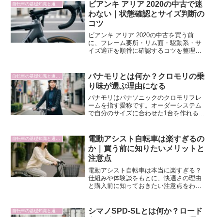
ビアンキ アリア 2020の中古で迷
自転車の基礎知識と選び方
わない｜状態確認とサイズ判断の
コツ
ビアンキ アリア 2020の中古を買う前
に、フレーム要所・リム面・駆動系・サ
イズ適正を順番に確認するコツを整理。
購入後の整備優先度と受け渡しの注意点
も分かります。
パナモリとは何か？クロモリの乗
自転車の基礎知識と選び方
り味が選ぶ理由になる
パナモリはパナソニックのクロモリフレ
ームを指す愛称です。オーダーシステム
で自分のサイズに合わせた1台を作れる理
由や、乗り心地・価格・注文の流れをま
とめました。
電動アシスト自転車は楽すぎるの
自転車の基礎知識と選び方
か｜買う前に知りたいメリットと
注意点
電動アシスト自転車は本当に楽すぎる？
仕組みや体験談をもとに、快適さの理由
と購入前に知っておきたい注意点をわか
りやすく解説します。
シマノSPD-SLとは何か？ロード
自転車の基礎知識と選び方