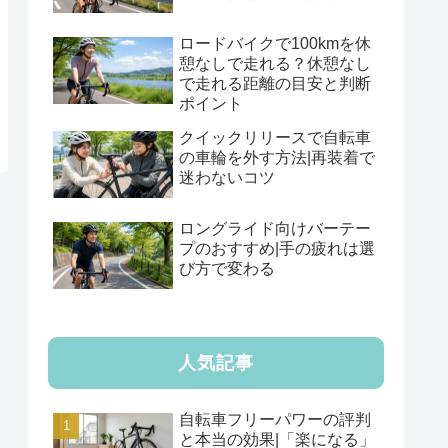
ロードバイクで100kmを休
憩なしで走れる？休憩なし
で走れる距離の目安と判断
ポイント
クイックリリースで自転車
の車輪を外す方法|再装着で
迷わないコツ
ロングライド向けバーテー
プのおすすめ|手の疲れは選
び方で変わる
人気記事
自転車フリーパワーの評判
と本当の効果|「楽になる」