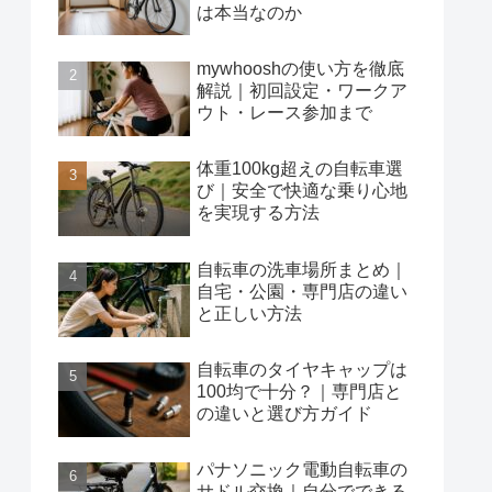
は本当なのか
mywhooshの使い方を徹底
解説｜初回設定・ワークア
ウト・レース参加まで
体重100kg超えの自転車選
び｜安全で快適な乗り心地
を実現する方法
自転車の洗車場所まとめ｜
自宅・公園・専門店の違い
と正しい方法
自転車のタイヤキャップは
100均で十分？｜専門店と
の違いと選び方ガイド
パナソニック電動自転車の
サドル交換｜自分でできる