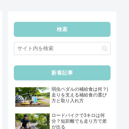
検索
新着記事
弱虫ペダルの補給食は何？|
走りを支える補給食の選び
方と取り入れ方
ロードバイクで3キロは何
分？短距離でも走り方で差
が出る