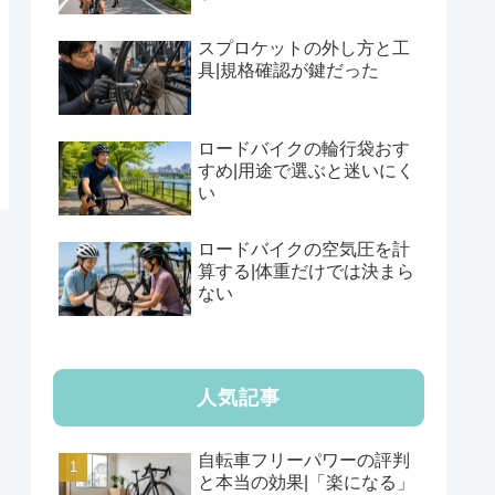
スプロケットの外し方と工
具|規格確認が鍵だった
ロードバイクの輪行袋おす
すめ|用途で選ぶと迷いにく
い
ロードバイクの空気圧を計
算する|体重だけでは決まら
ない
人気記事
自転車フリーパワーの評判
と本当の効果|「楽になる」