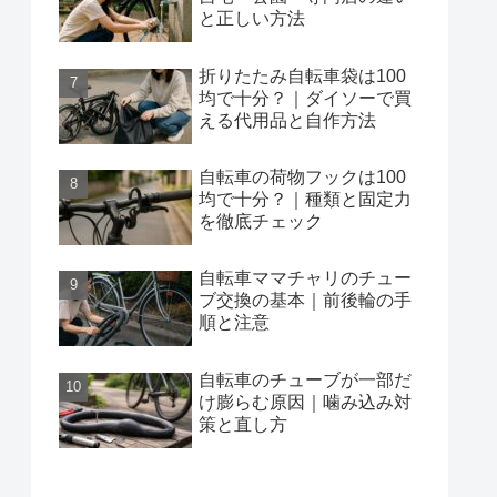
と正しい方法
折りたたみ自転車袋は100
均で十分？｜ダイソーで買
える代用品と自作方法
自転車の荷物フックは100
均で十分？｜種類と固定力
を徹底チェック
自転車ママチャリのチュー
ブ交換の基本｜前後輪の手
順と注意
自転車のチューブが一部だ
け膨らむ原因｜噛み込み対
策と直し方