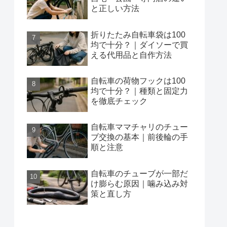
と正しい方法
折りたたみ自転車袋は100
均で十分？｜ダイソーで買
える代用品と自作方法
自転車の荷物フックは100
均で十分？｜種類と固定力
を徹底チェック
自転車ママチャリのチュー
ブ交換の基本｜前後輪の手
順と注意
自転車のチューブが一部だ
け膨らむ原因｜噛み込み対
策と直し方