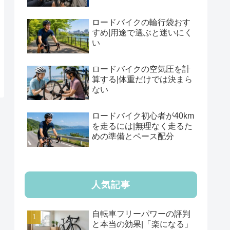
ロードバイクの輪行袋おす
すめ|用途で選ぶと迷いにく
い
ロードバイクの空気圧を計
算する|体重だけでは決まら
ない
ロードバイク初心者が40km
を走るには|無理なく走るた
めの準備とペース配分
人気記事
自転車フリーパワーの評判
と本当の効果|「楽になる」