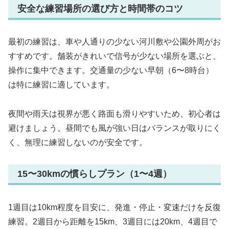
安全な練習場所の選び方と時間帯のコツ
最初の練習は、車や人通りの少ない河川敷や公園外周がお
すすめです。舗装がきれいで信号が少ない場所を選ぶと、
操作に集中できます。交通量の少ない早朝（6〜8時台）
は特に練習に適しています。
夜間や雨天は視界が悪く路面も滑りやすいため、初心者は
避けましょう。昼間でも風が強い日はバランスが取りにく
く、無理に練習しないのが安全です。
15〜30kmの慣らしプラン（1〜4週）
1週目は10km程度を目安に、発進・停止・変速だけを反復
練習。2週目から距離を15km、3週目には20km、4週目で