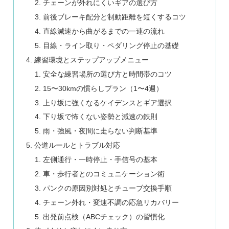
チェーンが外れにくいギアの選び方
前後ブレーキ配分と制動距離を短くするコツ
直線減速から曲がるまでの一連の流れ
目線・ライン取り・ペダリング停止の基礎
練習環境とステップアップメニュー
安全な練習場所の選び方と時間帯のコツ
15〜30kmの慣らしプラン（1〜4週）
上り坂に強くなるケイデンスとギア選択
下り坂で怖くない姿勢と減速の鉄則
雨・強風・夜間に走らない判断基準
公道ルールとトラブル対応
左側通行・一時停止・手信号の基本
車・歩行者とのコミュニケーション術
パンクの原因別対処とチューブ交換手順
チェーン外れ・変速不調の応急リカバリー
出発前点検（ABCチェック）の習慣化