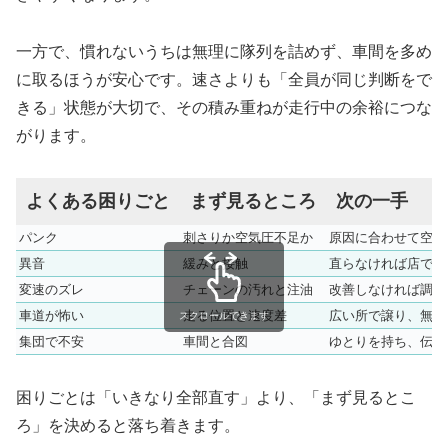
一方で、慣れないうちは無理に隊列を詰めず、車間を多め
に取るほうが安心です。速さよりも「全員が同じ判断をで
きる」状態が大切で、その積み重ねが走行中の余裕につな
がります。
よくある困りごと
まず見るところ
次の一手
パンク
刺さりか空気圧不足か
原因に合わせて空気
異音
緩みと接触
直らなければ店で点
変速のズレ
チェーンの汚れと注油
改善しなければ調整
車道が怖い
走る位置と速度差
広い所で譲り、無理
スクロールできます
集団で不安
車間と合図
ゆとりを持ち、伝達
困りごとは「いきなり全部直す」より、「まず見るとこ
ろ」を決めると落ち着きます。