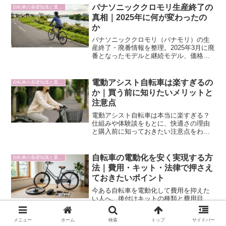
方まで完全ガイド。
パナソニッククロモリ生産終了の
自転車の基礎知識と選び方
真相｜2025年に何が変わったの
か
パナソニッククロモリ（パナモリ）の生
産終了・廃番情報を整理。2025年3月に廃
番となったモデルと継続モデル、価格改
定の詳細を公式情報をもとにまとめてい
ます。
電動アシスト自転車は楽すぎるの
自転車の基礎知識と選び方
か｜買う前に知りたいメリットと
注意点
電動アシスト自転車は本当に楽すぎる？
仕組みや体験談をもとに、快適さの理由
と購入前に知っておきたい注意点をわか
りやすく解説します。
自転車の電動化を安く実現する方
自転車の基礎知識と選び方
法｜費用・キット・法律で押さえ
ておきたいポイント
今ある自転車を電動化して費用を抑えた
い人へ。後付けキットの種類と費用目
安、DIYと業者依頼の違い、法律の要点、
安全な選び方まで必要な情報をひとまと
メニュー
ホーム
検索
トップ
サイドバー
めにしました。