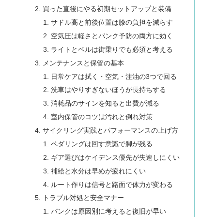
買った直後にやる初期セットアップと装備
サドル高と前後位置は膝の負担を減らす
空気圧は軽さとパンク予防の両方に効く
ライトとベルは街乗りでも必須と考える
メンテナンスと保管の基本
日常ケアは拭く・空気・注油の3つで回る
洗車はやりすぎないほうが長持ちする
消耗品のサインを知ると出費が減る
室内保管のコツは汚れと倒れ対策
サイクリング実践とパフォーマンスの上げ方
ペダリングは回す意識で脚が残る
ギア選びはケイデンス優先が失速しにくい
補給と水分は早めが疲れにくい
ルート作りは信号と路面で体力が変わる
トラブル対処と安全マナー
パンクは原因別に考えると復旧が早い