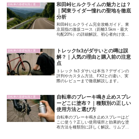
和田峠ヒルクライムの魅力とは？
自転車の基礎知識と選び方
｜関東ライダー憧れの聖地を徹底
分析
和田峠ヒルクライム完全攻略ガイド。東
京屈指の激坂コース（距離3.5km・最大
勾配20%）の詳細解説、初心者向け攻略
法、安全対策、装備ガイドまで徹底紹
介。関東ライダー憧れの聖地を安全に楽
しむための実践的情報が満載です。
トレックfx3がダサいとの噂は誤
自転車の基礎知識と選び方
解？｜人気の理由と購入前の注意
点
トレック fx3 ダサいは本当？デザインの
評判やカスタム方法、FX2との違い、実
際のレビューまで徹底解説します。
自転車のブレーキ鳴き止めスプレ
自転車の基礎知識と選び方
ーどこに塗布？｜種類別の正しい
使用方法と選び方
自転車のブレーキ鳴き止めスプレーはど
こに使う？正しい使用場所と効果的な塗
布方法を種類別に詳しく解説。リムブレ
ーキ、ディスクブレーキ、バンドブレー
キの対策と注意点、おすすめ商品の選び