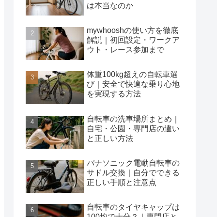
は本当なのか
mywhooshの使い方を徹底
解説｜初回設定・ワークア
ウト・レース参加まで
体重100kg超えの自転車選
び｜安全で快適な乗り心地
を実現する方法
自転車の洗車場所まとめ｜
自宅・公園・専門店の違い
と正しい方法
パナソニック電動自転車の
サドル交換｜自分でできる
正しい手順と注意点
自転車のタイヤキャップは
100均で十分？｜専門店と