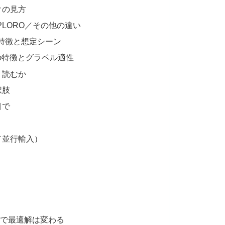
クの見方
PLORO／その他の違い
）の特徴と想定シーン
）の特徴とグラベル適性
う読むか
択肢
目で
／並行輸入）
的で最適解は変わる