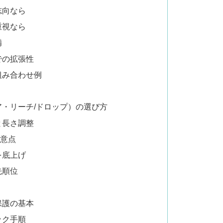
志向なら
重視なら
備
での拡張性
組み合わせ例
・リーチ/ドロップ）の選び方
と長さ調整
注意点
を底上げ
先順位
保護の基本
ック手順