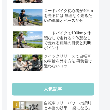
ロードバイク初心者が40km
を走るには|無理なく走るた
めの準備とペース配分
ロードバイクで100kmを休
憩なしで走れる？休憩なし
で走れる距離の目安と判断
ポイント
クイックリリースで自転車
の車輪を外す方法|再装着で
迷わないコツ
人気記事
自転車フリーパワーの評判
と本当の効果|「楽になる」