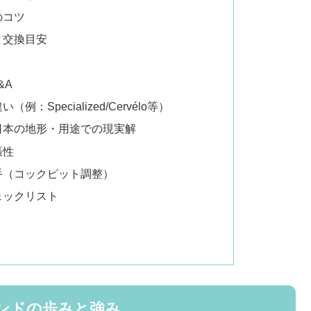
のコツ
と交換目安
&A
Specialized/Cervélo等）
日本の地形・用途での現実解
張性
手（コックピット調整）
ェックリスト
ンドの歩みと強み