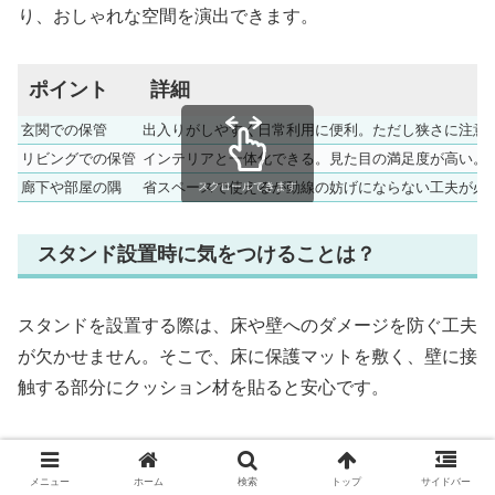
り、おしゃれな空間を演出できます。
ポイント
詳細
玄関での保管
出入りがしやすく日常利用に便利。ただし狭さに注意
リビングでの保管
インテリアと一体化できる。見た目の満足度が高い。
廊下や部屋の隅
省スペースで使えるが動線の妨げにならない工夫が必
スクロールできます
スタンド設置時に気をつけることは？
スタンドを設置する際は、床や壁へのダメージを防ぐ工夫
が欠かせません。そこで、床に保護マットを敷く、壁に接
触する部分にクッション材を貼ると安心です。
さらに、安定感のあるスタンドを選ばなければ転倒の危険
があります。すなわち「安定性」と「設置面積」のバラン
メニュー
ホーム
検索
トップ
サイドバー