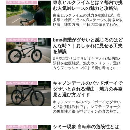
東京ヒルクライムとは？都内で挑
自転車の基礎知識と選び方
む人気峠レースの魅力と攻略法
東京ヒルクライムの魅力を徹底解説。奥
多摩・檜原・成木の3ステージの特徴や攻
略法、練習方法、当日の準備までわかり
やすく紹介します。
bmx街乗がダサいと感じるのはど
自転車の基礎知識と選び方
んな時？｜おしゃれに見せる工夫
を解説
BMX街乗りはダサい？と言われる理由と
誤解を徹底解説。魅力やメリット、選び
方やファッション術まで初心者向けに紹
介。
キャノンデールのバッドボーイで
自転車の基礎知識と選び方
ダサいとされる理由｜魅力の再発
見と選び方ガイド
キャノンデールのバッドボーイがダサい
との評判は誤解です。レフティフォーク
の独創性と都市型デザインの真の魅力、
2024年最新モデル比較、購入ガイドまで
徹底解説。実際のユーザー評価で判明し
た本当の価値とは？
シミー現象 自転車の危険性とは
自転車の基礎知識と選び方