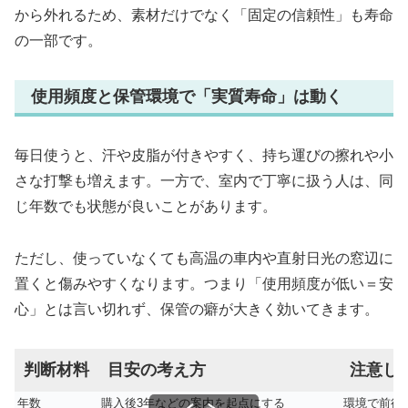
から外れるため、素材だけでなく「固定の信頼性」も寿命
の一部です。
使用頻度と保管環境で「実質寿命」は動く
毎日使うと、汗や皮脂が付きやすく、持ち運びの擦れや小
さな打撃も増えます。一方で、室内で丁寧に扱う人は、同
じ年数でも状態が良いことがあります。
ただし、使っていなくても高温の車内や直射日光の窓辺に
置くと傷みやすくなります。つまり「使用頻度が低い＝安
心」とは言い切れず、保管の癖が大きく効いてきます。
判断材料
目安の考え方
注意し
年数
購入後3年などの案内を起点にする
環境で前後