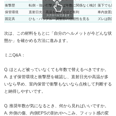
衝撃歴
転倒・強い打撃があれば年数に関係なく検討
落下でも影
保管環境
直射日光・高温を避けるほど有利
車内放置は
スクロールできます
固定具
ひも・バックル・調整部の信頼性を見る
ズレは防護
次は、この材料をもとに「自分のヘルメットが今どんな状
態か」を確かめる方法に進みます。
ミニQ&A：
Q. ほとんど被っていなくても年数で替えるべきですか。
A. まず保管環境と衝撃歴を確認し、直射日光や高温が多
いなら早め、室内保管で衝撃もないなら点検して判断する
と納得しやすいです。
Q. 推奨年数が気になるとき、何から見ればいいですか。
A. 外側の傷、内側EPSの割れやへこみ、フィット感の変