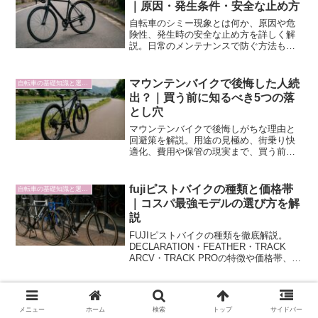
｜原因・発生条件・安全な止め方
自転車のシミー現象とは何か、原因や危
険性、発生時の安全な止め方を詳しく解
説。日常のメンテナンスで防ぐ方法も紹
介します。
マウンテンバイクで後悔した人続
自転車の基礎知識と選び方
出？｜買う前に知るべき5つの落
とし穴
マウンテンバイクで後悔しがちな理由と
回避策を解説。用途の見極め、街乗り快
適化、費用や保管の現実まで、買う前に
知るべき要点をまとめます。
fujiピストバイクの種類と価格帯
自転車の基礎知識と選び方
｜コスパ最強モデルの選び方を解
説
FUJIピストバイクの種類を徹底解説。
DECLARATION・FEATHER・TRACK
ARCV・TRACK PROの特徴や価格帯、選
び方のポイントまで網羅しています。
メニュー
ホーム
検索
トップ
サイドバー