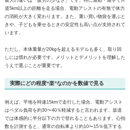
最大の違いは「疲労の少なさ」です。特に通勤・通学で片
道5km以上の距離を走る場合、電動アシストの有無で体力
の消耗が大きく変わります。また、重い買い物袋を運ぶと
きや、子どもを乗せるときの安定性も高い点が支持されて
います。
ただし、本体重量が20kgを超えるモデルも多く、取り回
しには慣れが必要です。メリットとデメリットを理解した
うえで選ぶことが重要です。
実際にどの程度“楽”なのかを数値で見る
例えば、平地を時速15kmで走行した場合、電動アシスト
はペダル負荷を約30〜40％軽減すると言われます。坂道
では体感的に半分以下の力で登れることもあります。心拍
数を計測すると、通常の自転車より約10〜15％低下する