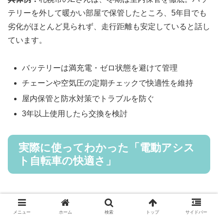
テリーを外して暖かい部屋で保管したところ、5年目でも
劣化がほとんど見られず、走行距離も安定していると話し
ています。
バッテリーは満充電・ゼロ状態を避けて管理
チェーンや空気圧の定期チェックで快適性を維持
屋内保管と防水対策でトラブルを防ぐ
3年以上使用したら交換を検討
実際に使ってわかった「電動アシス
ト自転車の快適さ」
ここまでで仕組みや選び方を理解できたと思いますが、最
後に実際の使用体験を通じて“電動アシストの本当の快適
メニュー
ホーム
検索
トップ
サイドバー