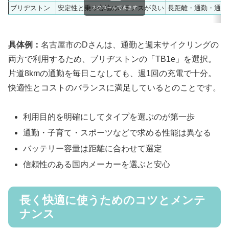
ブリヂストン
安定性と乗り心地のバランスが良い
長距離・通勤・通学
スクロールできます
具体例：
名古屋市のDさんは、通勤と週末サイクリングの
両方で利用するため、ブリヂストンの「TB1e」を選択。
片道8kmの通勤を毎日こなしても、週1回の充電で十分。
快適性とコストのバランスに満足しているとのことです。
利用目的を明確にしてタイプを選ぶのが第一歩
通勤・子育て・スポーツなどで求める性能は異なる
バッテリー容量は距離に合わせて選定
信頼性のある国内メーカーを選ぶと安心
長く快適に使うためのコツとメンテ
ナンス