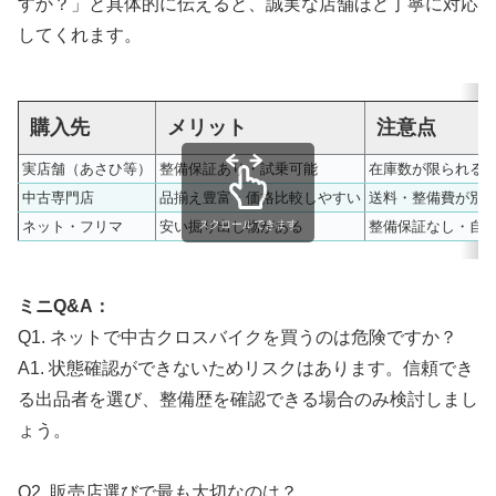
すか？」と具体的に伝えると、誠実な店舗ほど丁寧に対応
してくれます。
購入先
メリット
注意点
実店舗（あさひ等）
整備保証あり・試乗可能
在庫数が限られる
中古専門店
品揃え豊富・価格比較しやすい
送料・整備費が別
ネット・フリマ
安い掘り出し物がある
整備保証なし・自
スクロールできます
ミニQ&A：
Q1. ネットで中古クロスバイクを買うのは危険ですか？
A1. 状態確認ができないためリスクはあります。信頼でき
る出品者を選び、整備歴を確認できる場合のみ検討しまし
ょう。
Q2. 販売店選びで最も大切なのは？