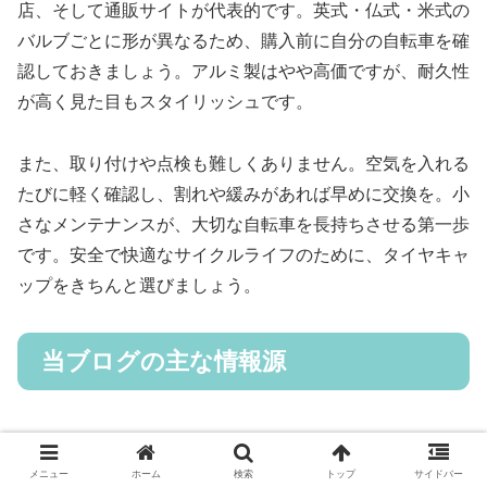
店、そして通販サイトが代表的です。英式・仏式・米式の
バルブごとに形が異なるため、購入前に自分の自転車を確
認しておきましょう。アルミ製はやや高価ですが、耐久性
が高く見た目もスタイリッシュです。
また、取り付けや点検も難しくありません。空気を入れる
たびに軽く確認し、割れや緩みがあれば早めに交換を。小
さなメンテナンスが、大切な自転車を長持ちさせる第一歩
です。安全で快適なサイクルライフのために、タイヤキャ
ップをきちんと選びましょう。
当ブログの主な情報源
警察庁 公式ウェブサイト（交通ルール・安全利用）
e-Gov 法令検索（道路交通法など）
メニュー
ホーム
検索
トップ
サイドバー