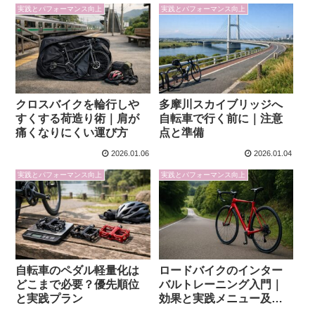
実践とパフォーマンス向上
実践とパフォーマンス向上
クロスバイクを輪行しや
多摩川スカイブリッジへ
すくする荷造り術｜肩が
自転車で行く前に｜注意
痛くなりにくい運び方
点と準備
2026.01.06
2026.01.04
実践とパフォーマンス向上
実践とパフォーマンス向上
自転車のペダル軽量化は
ロードバイクのインター
どこまで必要？優先順位
バルトレーニング入門｜
と実践プラン
効果と実践メニュー及び
継続のコツ